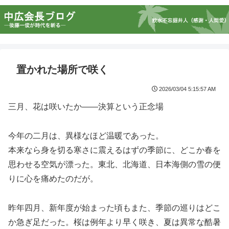
置かれた場所で咲く
2026/03/04 5:15:57 AM
三月、花は咲いたか――決算という正念場
今年の二月は、異様なほど温暖であった。
本来なら身を切る寒さに震えるはずの季節に、どこか春を
思わせる空気が漂った。東北、北海道、日本海側の雪の便
りに心を痛めたのだが。
昨年四月、新年度が始まった頃もまた、季節の巡りはどこ
か急ぎ足だった。桜は例年より早く咲き、夏は異常な酷暑