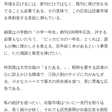
市場を広げるには、新刊だけではなく、既刊に再び光を当
てることも必要である。その意味で、この広告は読書市場
を再創造する意欲に満ちている。
銅賞は小学館の『小学一年生』創刊100周年広告。評する
必要もないだろう。「ピッカピカの一年生」とくれば、誰
もが胸に懐かしさを覚える。百年続く本があるという事実
に、ただ感謝と敬意を捧げたい。
特別賞は大空出版の『まだある。』。昭和を愛する読者の
心に訴えかける構成で、三段八割のサイズに力がみなぎ
る。小さなスペースで最大の存在感を放つ、実に秀逸な広
告である。
私の総評を述べたい。出版市場はついに一兆円を割り込
み、長く縮小が続く。それでも読売新聞が出版広告を顕彰