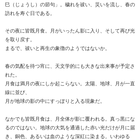
巳（じょうし）の節句」。穢れを祓い、災いを流し、春の
訪れを寿ぐ日である。
その夜に皆既月食。月がいったん影に入り、そして再び光
を取り戻す。
まるで、祓いと再生の象徴のようではないか。
春の気配を待つ宵に、天文学的にも大きな出来事が予定さ
れた。
月食は満月の夜にしか起こらない。太陽、地球、月が一直
線に並び、
月が地球の影の中にすっぽりと入る現象だ。
なかでも皆既月食は、月全体が影に覆われる。真っ黒にな
るのではない。地球の大気を通過した赤い光だけが月に届
き、銅色、あるいは血のような深紅に染まる。いわゆる