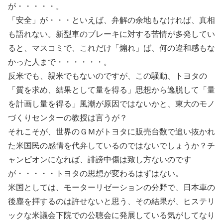
が・・・・・。
「安全」が・・・といえば、弁解の余地もなければ、真相
も語れない。新型車のブレーキに対する苦情が多発してい
ると、マスコミで、これだけ「煽れ」ば、何の違和感もな
かった人まで・・・・・・。
反米でも、親米でもないのですが、この騒動、トヨタの
「質を求め、結果として量を得る」思想から逸脱して「量
を計画し量を得る」風潮が原因ではないかと、東大のモノ
づくりセンターの教授は言うが？
それこそが、世界のＧＭがトヨタに販売台数で追い抜かれ
た米国民の感情を代弁しているのではないでしょうか？チ
ャンピオンになれば、誹謗中傷は致し方ないのです
が・・・・・トヨタの思想が変わるはずはない。
米国としては、モーターリゼーションの分野で、日本車の
後塵を拝するのは許せないと思う、その結果が、ヒステリ
ックな米議会下院での公聴会に発展している気がしてなり