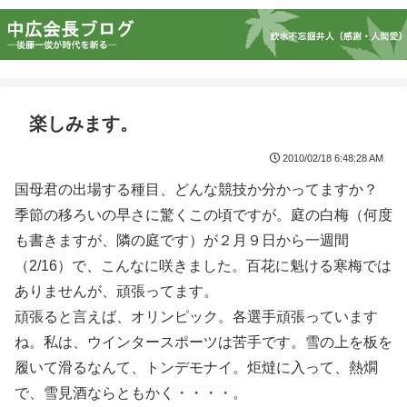
楽しみます。
2010/02/18 6:48:28 AM
国母君の出場する種目、どんな競技か分かってますか？
季節の移ろいの早さに驚くこの頃ですが。庭の白梅（何度
も書きますが、隣の庭です）が２月９日から一週間
（2/16）で、こんなに咲きました。百花に魁ける寒梅では
ありませんが、頑張ってます。
頑張ると言えば、オリンピック。各選手頑張っています
ね。私は、ウインタースポーツは苦手です。雪の上を板を
履いて滑るなんて、トンデモナイ。炬燵に入って、熱燗
で、雪見酒ならともかく・・・・。