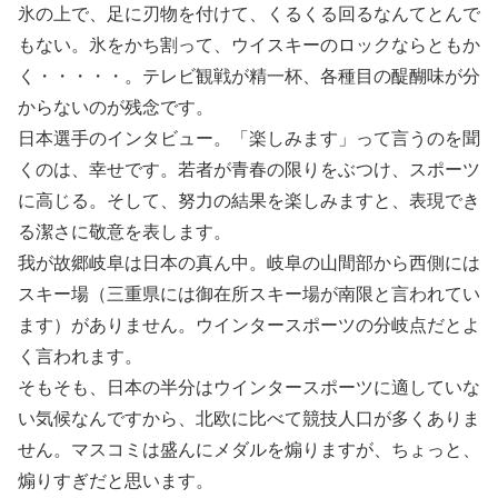
氷の上で、足に刃物を付けて、くるくる回るなんてとんで
もない。氷をかち割って、ウイスキーのロックならともか
く・・・・・。テレビ観戦が精一杯、各種目の醍醐味が分
からないのが残念です。
日本選手のインタビュー。「楽しみます」って言うのを聞
くのは、幸せです。若者が青春の限りをぶつけ、スポーツ
に高じる。そして、努力の結果を楽しみますと、表現でき
る潔さに敬意を表します。
我が故郷岐阜は日本の真ん中。岐阜の山間部から西側には
スキー場（三重県には御在所スキー場が南限と言われてい
ます）がありません。ウインタースポーツの分岐点だとよ
く言われます。
そもそも、日本の半分はウインタースポーツに適していな
い気候なんですから、北欧に比べて競技人口が多くありま
せん。マスコミは盛んにメダルを煽りますが、ちょっと、
煽りすぎだと思います。