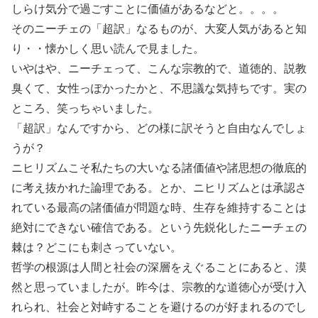
しらけ気分で過ごすことに価値があるなどと。。。。
そのニーチェの「超訳」なるものが、大変人気があると知
り・・懐かしく思い読んで見ました。
いやはや、ニーチェって、こんな宗教的で、道徳的、説教
臭くて、女性っぽかったかと、不思議な気持ちです。実の
ところ、笑っちゃいました。
「超訳」なんですから、どの様に訳そうと自由なんでしょ
うが？
ニヒリズムこそ私たちの大いなる諸価値や諸思想の徹底的
に考え抜かれた論理である。とか、ニヒリズムとは承認さ
れている最高の諸価値が問題な時、生存を維持することは
絶対にできない確信である。という先鋭化したニーチェの
棘は？どこにも刺さっていない。
哲学の根源は人間と社会の深層をえぐることにあると、漠
然と思っていましたが。昨今は、宗教的な道徳心が受け入
れられ、社会と対峙することを避けるのが好まれるのでし