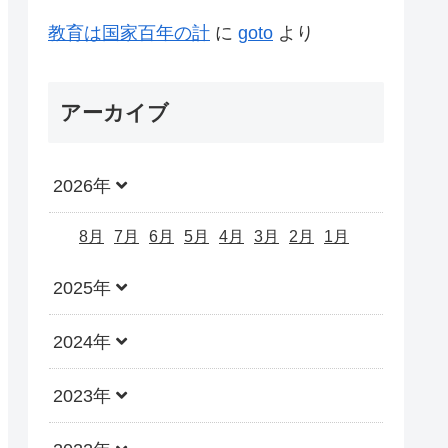
教育は国家百年の計
に
goto
より
アーカイブ
2026年
8月
7月
6月
5月
4月
3月
2月
1月
2025年
2024年
2023年