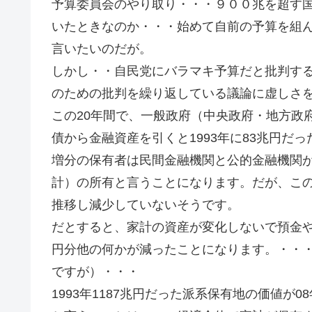
予算委員会のやり取り・・・９００兆を超す
いたときなのか・・・始めて自前の予算を組
言いたいのだが。
しかし・・自民党にバラマキ予算だと批判す
のための批判を繰り返している議論に虚しさ
この20年間で、一般政府（中央政府・地方政
債から金融資産を引くと1993年に83兆円だっ
増分の保有者は民間金融機関と公的金融機関
計）の所有と言うことになります。だが、この期
推移し減少していないそうです。
だとすると、家計の資産が変化しないで預金
円分他の何かが減ったことになります。・・
ですが）・・・
1993年1187兆円だった派系保有地の価値が0