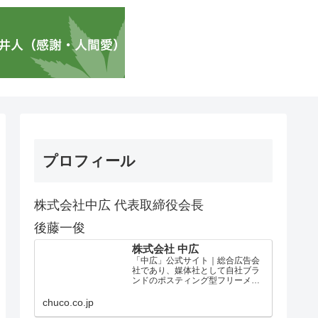
プロフィール
株式会社中広 代表取締役会長
後藤一俊
株式会社 中広
「中広」公式サイト｜総合広告会
社であり、媒体社として自社ブラ
ンドのポスティング型フリーメデ
ィア、ハッピーメディア®『地域み
っちゃく生活情報誌®』を全国で
chuco.co.jp
1100万部以上展開しています。