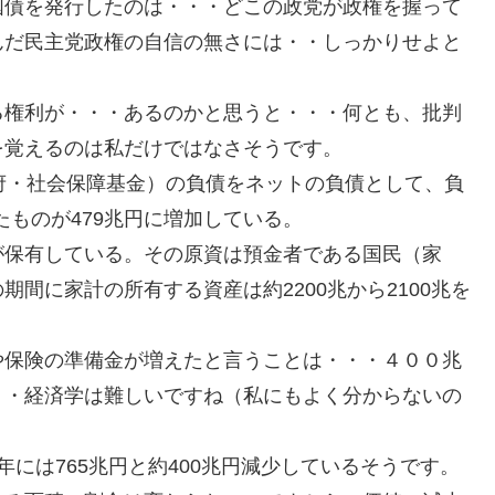
国債を発行したのは・・・どこの政党が政権を握って
んだ民主党政権の自信の無さには・・しっかりせよと
る権利が・・・あるのかと思うと・・・何とも、批判
を覚えるのは私だけではなさそうです。
府・社会保障基金）の負債をネットの負債として、負
たものが479兆円に増加している。
が保有している。その原資は預金者である国民（家
間に家計の所有する資産は約2200兆から2100兆を
や保険の準備金が増えたと言うことは・・・４００兆
・・経済学は難しいですね（私にもよく分からないの
8年には765兆円と約400兆円減少しているそうです。