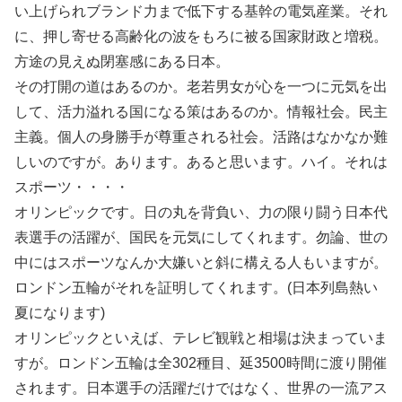
い上げられブランド力まで低下する基幹の電気産業。それ
に、押し寄せる高齢化の波をもろに被る国家財政と増税。
方途の見えぬ閉塞感にある日本。
その打開の道はあるのか。老若男女が心を一つに元気を出
して、活力溢れる国になる策はあるのか。情報社会。民主
主義。個人の身勝手が尊重される社会。活路はなかなか難
しいのですが。あります。あると思います。ハイ。それは
スポーツ・・・・
オリンピックです。日の丸を背負い、力の限り闘う日本代
表選手の活躍が、国民を元気にしてくれます。勿論、世の
中にはスポーツなんか大嫌いと斜に構える人もいますが。
ロンドン五輪がそれを証明してくれます。(日本列島熱い
夏になります)
オリンピックといえば、テレビ観戦と相場は決まっていま
すが。ロンドン五輪は全302種目、延3500時間に渡り開催
されます。日本選手の活躍だけではなく、世界の一流アス