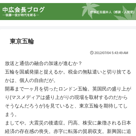
東京五輪
2012/07/04 5:43:49 AM
放送と通信の融合の加速が進むか？
五輪を国威発揚と捉えるか。税金の無駄遣いと切り捨てる
かは、個人の自由だが。
開幕まで一ヶ月を切ったロンドン五輪。英国民の盛り上が
り(マスメディアは盛り上がりの現場を取材するのだから
そうなんだろうが)を見ていると、東京五輪を期待してし
まう。
ましてや。大震災の後遺症。円高、株安に象徴される日本
経済の存在感の喪失。赤字に転落の貿易収支。新興国に追