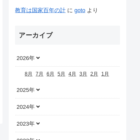
教育は国家百年の計
に
goto
より
アーカイブ
2026年
8月
7月
6月
5月
4月
3月
2月
1月
2025年
2024年
2023年