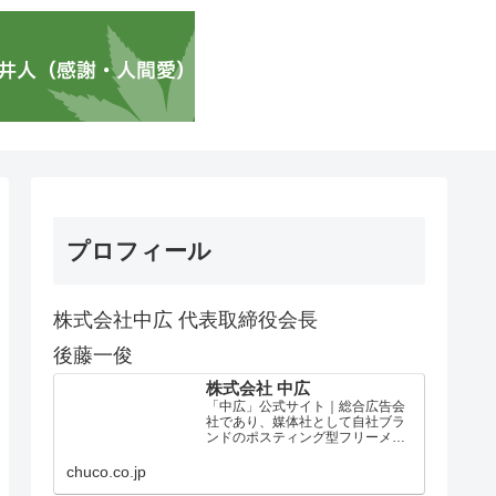
プロフィール
株式会社中広 代表取締役会長
後藤一俊
株式会社 中広
「中広」公式サイト｜総合広告会
社であり、媒体社として自社ブラ
ンドのポスティング型フリーメデ
ィア、ハッピーメディア®『地域み
っちゃく生活情報誌®』を全国で
chuco.co.jp
1100万部以上展開しています。