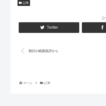
記事
シ
Twitter
朝日の紙面批評から
ホーム
記事