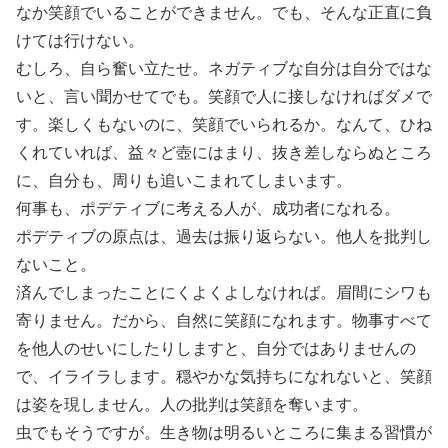
なか笑顔でいることができません。でも、そんな正直に負
けては行けない。
むしろ、自ら奮い立たせ。ネガティブな自分は自分ではな
いと、言い聞かせてでも。笑顔で人に接しなければダメで
す。楽しくもないのに、笑顔でいられるか。なんて、ひね
くれていれば、益々ど壺にはまり、抜き差しならぬところ
に、自分も、周りも追いこまれてしまいます。
何事も、ポデティブに考える人が、成功者になれる。
ポデティブの原点は、過去は振り返らない。他人を批判し
ないこと。
済んでしまったことにくよくよしなければ。眉間にシワも
寄りません。だから、自然に笑顔になれます。物事すべて
を他人のせいにしたりしますと、自分ではありませんの
で、イライラします。穏やかな気持ちになれないと、笑顔
は姿を現しません。人の批判は笑顔を奪います。
虫でもそうですが。生き物は明るいところに集まる習慣が