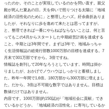
ったのか。そのことが実現しているのかを問い直す。親父
殿が死んだ夏あの日。天を仰いで照りつける太陽に「地域
経済の活性化のために」と整理したハズ。紆余曲折ありま
したが、それなりに歩を進めて来たとは思ってますが。
と、整理できれば一番にやらねばならないことは、何と言
ってもこの4月からスタートした中期経営計画を達成する
こと。中期とは3年間です。まずは3年で、地域みっちゃ
く生活情報誌の総発行部数1000万部の目標を達成する。7
月末で301万部ですから。3倍ですね。
情報誌を創刊して20年なろうとしています。時間は掛か
りましたが、おかげでノウハウはしっかりと蓄積しまし
た。昨年一年間で1,6倍。180万部から300万部に増えまし
た。だから、3倍は不可能な数字ではありません。目標は
数値だけではありません。
内容です。1000万部(約150誌)が「地域社会に貢献」でき
ているかどうか。「地域経済の活性化」に寄与しているか