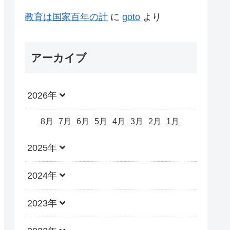
教育は国家百年の計
に
goto
より
アーカイブ
2026年
8月
7月
6月
5月
4月
3月
2月
1月
2025年
2024年
2023年