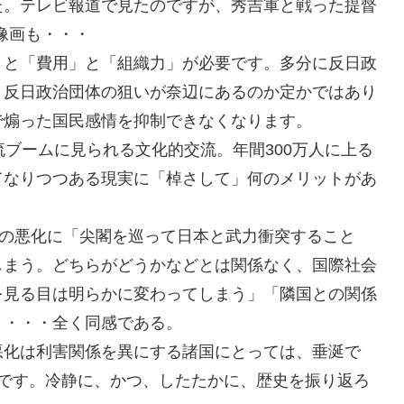
た。テレビ報道で見たのですが、秀吉軍と戦った提督
肖像画も・・・
」と「費用」と「組織力」が必要です。多分に反日政
。反日政治団体の狙いが奈辺にあるのか定かではあり
で煽った国民感情を抑制できなくなります。
流ブームに見られる文化的交流。年間300万人に上る
てなりつつある現実に「棹さして」何のメリットがあ
係の悪化に「尖閣を巡って日本と武力衝突すること
しまう。どちらがどうかなどとは関係なく、国際社会
を見る目は明らかに変わってしまう」「隣国との関係
・・・・全く同感である。
悪化は利害関係を異にする諸国にとっては、垂涎で
間です。冷静に、かつ、したたかに、歴史を振り返ろ