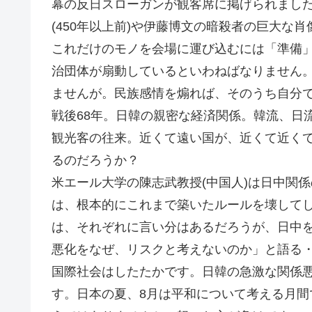
幕の反日スローガンが観客席に掲げられまし
(450年以上前)や伊藤博文の暗殺者の巨大な
これだけのモノを会場に運び込むには「準備
治団体が扇動しているといわねばなりません
ませんが。民族感情を煽れば、そのうち自分
戦後68年。日韓の親密な経済関係。韓流、日
観光客の往来。近くて遠い国が、近くて近く
るのだろうか？
米エール大学の陳志武教授(中国人)は日中関
は、根本的にこれまで築いたルールを壊して
は、それぞれに言い分はあるだろうが、日中
悪化をなぜ、リスクと考えないのか」と語る
国際社会はしたたかです。日韓の急激な関係
す。日本の夏、8月は平和について考える月