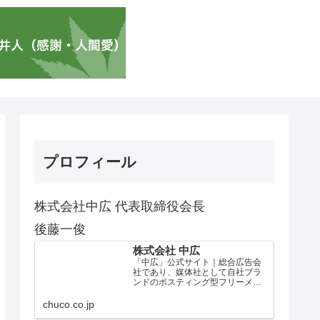
プロフィール
株式会社中広 代表取締役会長
後藤一俊
株式会社 中広
「中広」公式サイト｜総合広告会
社であり、媒体社として自社ブラ
ンドのポスティング型フリーメデ
ィア、ハッピーメディア®『地域み
っちゃく生活情報誌®』を全国で
chuco.co.jp
1100万部以上展開しています。