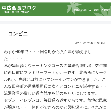
コンビニ
2013/11/25 6:13:39 AM
わずか40年で・・・田舎町から八百屋が消えまし
た・・・・
私が毎日歩くウォーキングコースの県総合運動場。数年前
に西口前にファミリーマートが。一昨年、北西角にサーク
ルKが。先月北口前にセブンーイレブンができました。こ
んな田舎町の運動場周辺に次々とコンビニが誕生する・・
流通業界の厳しい過当競争を間のあたりにしてます。
セブンーイレブンは、毎日通る道すがらです。角地の民家
が壊され・・一体何ができるのかと興味深々に。それがコ