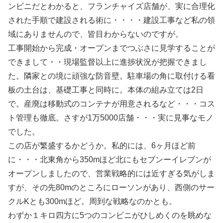
ンビニだとわかると、フランチャイズ店舗が、実に合理化
された手順で建設される術に・・・・建設工事など私の領
域にありませんので、皆目わからないのですが。
工事開始から完成・オープンまでつぶさに見学することが
できまして・・現場監督以上に進捗状況が把握できまし
た。隣家との境に頑強な防音壁。駐車場の角に取付ける看
板の土台は、基礎工事と同時に。本体の組み立ては2日
で。産廃は移動式のコンテナが用意されるなど・・・コス
ト管理も徹底。さすが1万5000店舗・・・実に見事なモノ
でした。
この店が繁盛するかどうか。私的には、6ヶ月ほど前
に・・・北東角から350mほど北にもセブンーイレブンが
オープンしましたので、営業戦略的には近すぎる気がしま
すが、その先80mのところにローソンがあり、西側のサー
クルKとも300mほど。周到な戦略なのかとも。
わずか１キロ四方に5つのコンビニがひしめくのを眺めな