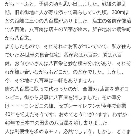
がら・・ふと、子供の頃を思い出しました。戦後の混乱
期。旧市街地に人が寄り添って暮らしていた頃。200mほ
どの距離に三つの八百屋がありました。店主の名前が健治
で八百健。八百鈴は店主の苗字が鈴木。所在地名の扇栄町
から八百栄。
よくしたもので、それぞれにお客がついていて、私が住ん
でいた24世帯の集合住宅。我が家は八百鈴。隣は八百
健。お向かいさんは八百栄と妙な棲み分けがあり、それぞ
れが競い合いながらもどこか、のどかでした。しかし、
今、その地に八百屋は一軒もありません。
街の八百屋に取って代わったのが、全国5万店舗を越すコ
ンビニ。街から見事に八百屋を消しました。その草分
け・・・コンビニの雄、セブンーイレブンが今年で創業
40年を迎えたそうです。おめでとうございます。わずか
40年で日本中の田舎の八百屋を消し去りました。
人は利便性を求めるモノ。必然でしょう。しかし、どこま