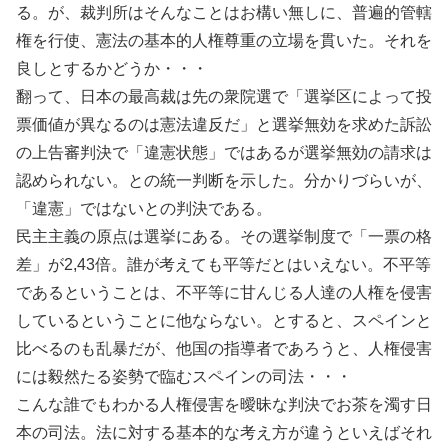
る。が、裁判所はそんなことはお構い無しに、普遍的管轄
権を行使、憲法の基本的人権尊重の立場を貫いた。それを
良しとするかどうか・・・
翻って、日本の最高裁は先の衆院選で「選挙区によって投
票価値が異なるのは憲法違反だ」と選挙無効を求めた訴訟
の上告審判決で「違憲状態」ではあるが選挙無効の請求は
認められない。との統一判断を示した。分かりづらいが、
「違憲」ではないとの判決である。
民主主義の原点は選挙にある。その選挙制度で「一票の格
差」が2,43倍。誰が考えても平等だとはいえない。不平等
であるということは、不平等に甘んじる人達の人権を侵害
しているということに他ならない。とすると、スペインと
比べるのも乱暴だが、他国の指導者であろうと、人権侵害
には毅然たる姿勢で臨むスペインの司法・・・
こんな誰でもわかる人権侵害を曖昧な判決でお茶を濁す日
本の司法。法に対する基本的な考え方が違うといえばそれ