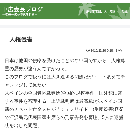
人権侵害
2013/11/26 6:18:49 AM
日本は他国の侵略を受けたことのない国ですから、人権尊
重の歴史が違うんですかねぇ。
このブログで扱うには大き過ぎる問題だが・・・あえてチ
ャレンジして見たい。
スペインの全国管区裁判所(全国的規模事件、国外犯に関
する事件を審理する。上訴裁判所は最高裁)がスペイン国
籍のチベット亡命人らが「ジェノサイド」(集団殺害)容疑
で江沢民元代表国家主席らの刑事告発を審理、5人に逮捕
状を出した問題。