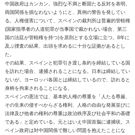
中国政府はカンカン。強烈な不満と断固たる反対を表明。
両国関係を損なわないようにと、異例の警告を発してい
る。人権侵害について、スペインの裁判所は普遍的管轄権
(国家指導者の人道犯罪が当事国で裁かれない場合、第三
国の法廷が管轄権を持つ)を原則とする立場に立つ。8年に
及ぶ捜査の結果、出頭を求めるに十分な証拠があるとし
た。
その結果、スペインと犯罪引き渡し条約を締結している国
を訪れた場合、逮捕されることになる。日本は締結してい
ないが。ヨーロッパ各国とは締結しているので、訪れると
身柄を拘束されることになる。
スペインの憲法では、基本的人権の尊重を「人たる尊厳、
その生来の侵すべからざる権利、人格の自由な発展並びに
法律及び他者の権利の尊重は政治秩序及び社会平和の基礎
である」と定めている。元とはいえ中国首脳に逮捕状。ス
ペイン政府は対中国関係で難しい問題を抱えたことにな