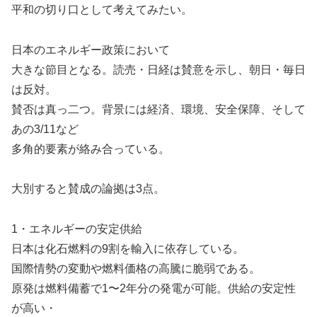
平和の切り口として考えてみたい。
日本のエネルギー政策において
大きな節目となる。読売・日経は賛意を示し、朝日・毎日
は反対。
賛否は真っ二つ。背景には経済、環境、安全保障、そして
あの3/11など
多角的要素が絡み合っている。
大別すると賛成の論拠は3点。
1・エネルギーの安定供給
日本は化石燃料の9割を輸入に依存している。
国際情勢の変動や燃料価格の高騰に脆弱である。
原発は燃料備蓄で1〜2年分の発電が可能。供給の安定性
が高い・