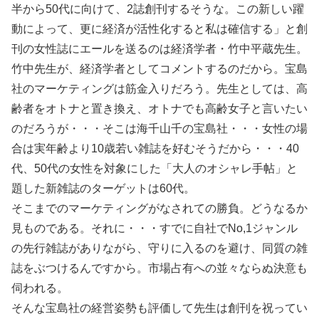
半から50代に向けて、2誌創刊するそうな。この新しい躍
動によって、更に経済が活性化すると私は確信する」と創
刊の女性誌にエールを送るのは経済学者・竹中平蔵先生。
竹中先生が、経済学者としてコメントするのだから。宝島
社のマーケティングは筋金入りだろう。先生としては、高
齢者をオトナと置き換え、オトナでも高齢女子と言いたい
のだろうが・・・そこは海千山千の宝島社・・・女性の場
合は実年齢より10歳若い雑誌を好むそうだから・・・40
代、50代の女性を対象にした「大人のオシャレ手帖」と
題した新雑誌のターゲットは60代。
そこまでのマーケティングがなされての勝負。どうなるか
見ものである。それに・・・すでに自社でNo,1ジャンル
の先行雑誌がありながら、守りに入るのを避け、同質の雑
誌をぶつけるんですから。市場占有への並々ならぬ決意も
伺われる。
そんな宝島社の経営姿勢も評価して先生は創刊を祝ってい