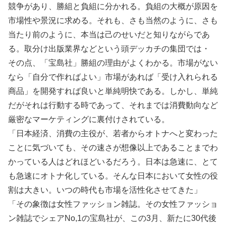
競争があり、勝組と負組に分かれる。負組の大概が原因を
市場性や景況に求める。それも、さも当然のように、さも
当たり前のように、本当は己のせいだと知りながらであ
る。取分け出版業界などという頭デッカチの集団では・
その点、「宝島社」勝組の理由がよくわかる。市場がない
なら「自分で作ればよい」市場があれば「受け入れられる
商品」を開発すれば良いと単純明快である。しかし、単純
だがそれは行動する時であって、それまでは消費動向など
厳密なマーケティングに裏付けされている。
「日本経済、消費の主役が、若者からオトナへと変わった
ことに気づいても、その速さが想像以上であることまでわ
かっている人はどれほどいるだろう。日本は急速に、とて
も急速にオトナ化している。そんな日本において女性の役
割は大きい。いつの時代も市場を活性化させてきた」
「その象徴は女性ファッション雑誌。その女性ファッショ
ン雑誌でシェアNo,1の宝島社が、この3月、新たに30代後