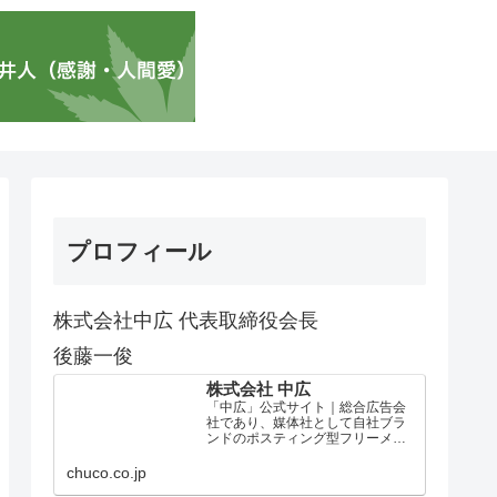
プロフィール
株式会社中広 代表取締役会長
後藤一俊
株式会社 中広
「中広」公式サイト｜総合広告会
社であり、媒体社として自社ブラ
ンドのポスティング型フリーメデ
ィア、ハッピーメディア®『地域み
っちゃく生活情報誌®』を全国で
chuco.co.jp
1100万部以上展開しています。