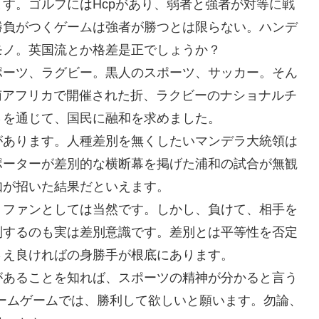
す。ゴルフにはHcpがあり、弱者と強者が対等に戦
勝負がつくゲームは強者が勝つとは限らない。ハンデ
モノ。英国流とか格差是正でしょうか？
ポーツ、ラグビー。黒人のスポーツ、サッカー。そん
南アフリカで開催された折、ラクビーのナショナルチ
さを通じて、国民に融和を求めました。
があります。人種差別を無くしたいマンデラ大統領は
ポーターが差別的な横断幕を掲げた浦和の試合が無観
如が招いた結果だといえます。
。ファンとしては当然です。しかし、負けて、相手を
判するのも実は差別意識です。差別とは平等性を否定
さえ良ければの身勝手が根底にあります。
があることを知れば、スポーツの精神が分かると言う
ームゲームでは、勝利して欲しいと願います。勿論、