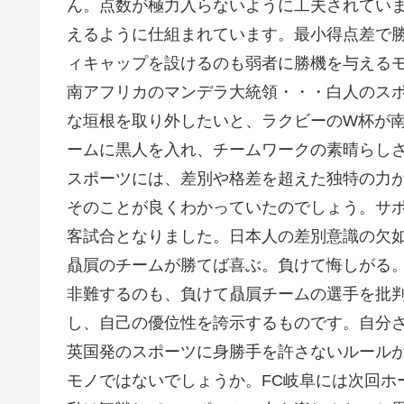
ん。点数が極力入らないように工夫されていま
えるように仕組まれています。最小得点差で
ィキャップを設けるのも弱者に勝機を与える
南アフリカのマンデラ大統領・・・白人のス
な垣根を取り外したいと、ラクビーのW杯が
ームに黒人を入れ、チームワークの素晴らし
スポーツには、差別や格差を超えた独特の力
そのことが良くわかっていたのでしょう。サ
客試合となりました。日本人の差別意識の欠
贔屓のチームが勝てば喜ぶ。負けて悔しがる
非難するのも、負けて贔屓チームの選手を批
し、自己の優位性を誇示するものです。自分
英国発のスポーツに身勝手を許さないルール
モノではないでしょうか。FC岐阜には次回ホ