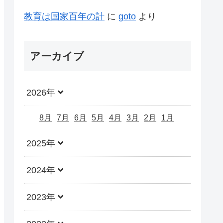
教育は国家百年の計
に
goto
より
アーカイブ
2026年
8月
7月
6月
5月
4月
3月
2月
1月
2025年
2024年
2023年