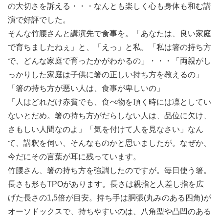
の大切さを訴える・・・なんとも楽しく心も身体も和む講
演で好評でした。
そんな竹腰さんと講演先で食事を。「あなたは、良い家庭
で育ちましたねぇ」と、「えっ」と私。「私は箸の持ち方
で、どんな家庭で育ったかがわかるの」・・・「両親がし
っかりした家庭は子供に箸の正しい持ち方を教えるの」
「箸の持ち方が悪い人は、食事が卑しいの」
「人はどれだけ赤貧でも、食べ物を頂く時には凜としてい
ないとだめ。箸の持ち方がだらしない人は、品位に欠け、
さもしい人間なのよ」「気を付けて人を見なさい」なん
て、講釈を伺い、そんなものかと思いましたが。なぜか、
今だにその言葉が耳に残っています。
竹腰さん、箸の持ち方を強調したのですが。毎日使う箸。
長さも形もTPOがあります。長さは親指と人差し指を広
げた長さの1,5倍が目安。持ち手は胴張(丸みのある四角)が
オーソドックスで、持ちやすいのは、八角型や凸凹のある