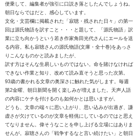
便乗して、編集者が強引に口説き落としたんでしょうね。
朝日ならではだと、感心しています。
文化・文芸欄に掲載された「寂聴・残された日々」の第一
回は源氏物語を訳すこと・・・と題して、「源氏物語」訳
業に立ち向かうという若き作家角田光代さんにエールを送
る内容。私も寂聴さんの源氏物語(文庫・全十巻)をあっさ
りこんなものかと読みましたが、
訳す方はそんな生易しいものではない。命を賭けなければ
できない作業と知り、改めて読み直そうと思った次第。
93歳の書かれる文章の奥深さに触れた気がします。毎週
第2金曜、朝日新聞を開く楽しみが増えました。天声人語
の内容にケチを付けるのも如何かとは思いますが。
どうも、文章の端々に思い上がり、思い込みが出過ぎ、謙
虚さが欠けているのが文章を軽佻にしているのではと思え
てなりません。偉そうなことを申し上げる立場にはありま
せんが。寂聴さんの「戦争するなと言い続けたい」と朝日