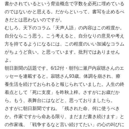
書かされているという脅迫概念で字数を必死に埋めている
のではないかと思える。だからといって、書写を止めるべ
きだとは思わないのですが。
むしろ、天下のコラム「天声人語」の内容はこの程度か。
自分ならこう思う。こう考えると、自分なりの意見や考え
方を持てるようになるには、この程度のいい加減なコラム
がちょうど良い。と思っています。批判ではありません
よ。
朝日新聞の話題です。6/12付・朝刊に瀬戸内寂聴さんのエ
ッセーを連載すると。寂聴さん93歳。体調を崩され、療
養生活を続けておられると報じられていました。人生の終
着点として「死に支度」を昨秋上梓。さすがにお歳だか
ら。もう、表舞台にはなどと、思っておりましたら。
さすがに朝日新聞ですね。「残された命、何に使うべき
か。作家ですから命ある限り、まだまだ書き続けます」と
の作家魂、「戦争するなと言い続けてたい」の心の叫びに