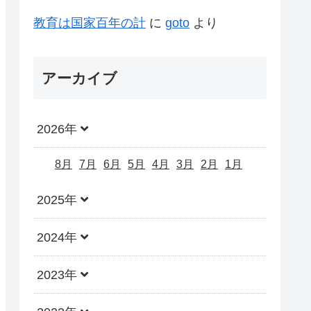
教育は国家百年の計
に
goto
より
アーカイブ
2026年
8月
7月
6月
5月
4月
3月
2月
1月
2025年
2024年
2023年