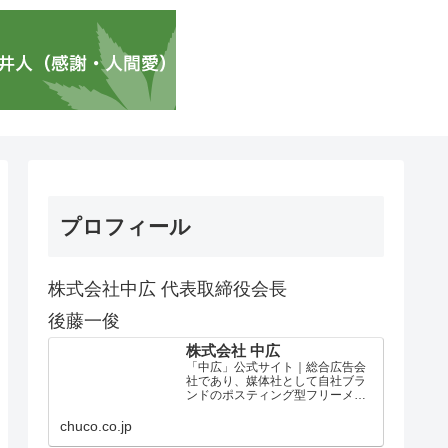
プロフィール
株式会社中広 代表取締役会長
後藤一俊
株式会社 中広
「中広」公式サイト｜総合広告会
社であり、媒体社として自社ブラ
ンドのポスティング型フリーメデ
ィア、ハッピーメディア®『地域み
っちゃく生活情報誌®』を全国で
chuco.co.jp
1100万部以上展開しています。