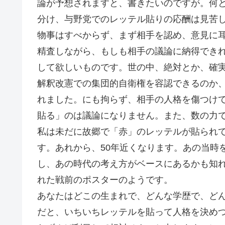
論が予想されますと、書きたいのですが。何
分け、与野党でのレッテル貼りの応酬は見苦
物事はすべからず、まず相手を認め、意見に
精査しながら、もしも相手の議論に納得でき
して欲しいものです。世の中、絶対とか、確
解釈改憲での集団的自衛権を容認できるのか
れました。にも拘らず、相手の人格を傷つけ
貼る」のは議論になりません。また、数の力
私は未だに故郷で「赤」のレッテルが貼られ
す。あれから、50年近くなります。あの当時
し、あの時代の考え方がベースにあるかも知
れた戦前のポスターのようです。
あなたはどこの生まれで、どんな学歴で、ど
だと、いちいちレッテルを貼って人格を決め