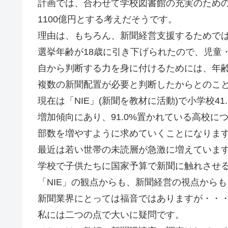
計画では、合わせて学校図書館の充実のための
1100億円とする考えだそうです。
理由は、もちろん、新聞経営支援するためでは
選挙年齢が18歳に引き下げられたので、児童
自から判断する力を身に付けるためには、年
複数の新聞配置が必要と判断したからとのこ
現在は「NIE」(新聞を教材に活動)で小学校41.
増加傾向にあり、91.0%置かれている高校に
部数を増やすように求めていくことになりま
最近は若い世帯の未読層が急激に増えていま
学校で子供たちに国家予算で新聞に触れさせ
「NIE」の観点からも、新聞経営の視点から
新聞業界にとっては福音ではありますが・・
私には二つの点で大いに疑問です。