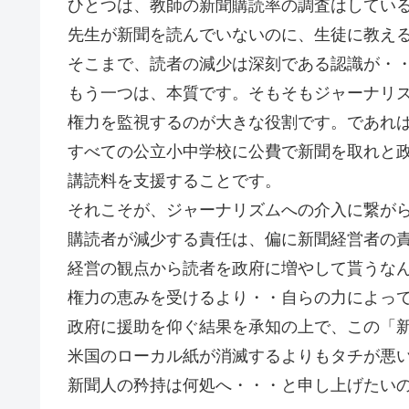
ひとつは、教師の新聞購読率の調査はしてい
先生が新聞を読んでいないのに、生徒に教え
そこまで、読者の減少は深刻である認識が・
もう一つは、本質です。そもそもジャーナリ
権力を監視するのが大きな役割です。であれ
すべての公立小中学校に公費で新聞を取れと
講読料を支援することです。
それこそが、ジャーナリズムへの介入に繋が
購読者が減少する責任は、偏に新聞経営者の
経営の観点から読者を政府に増やして貰うな
権力の恵みを受けるより・・自らの力によっ
政府に援助を仰ぐ結果を承知の上で、この「
米国のローカル紙が消滅するよりもタチが悪
新聞人の矜持は何処へ・・・と申し上げたいのは