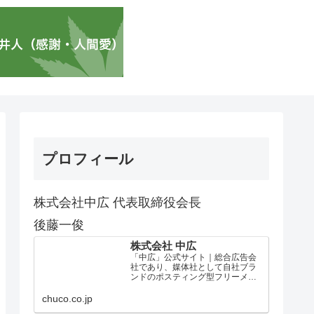
プロフィール
株式会社中広 代表取締役会長
後藤一俊
株式会社 中広
「中広」公式サイト｜総合広告会
社であり、媒体社として自社ブラ
ンドのポスティング型フリーメデ
ィア、ハッピーメディア®『地域み
っちゃく生活情報誌®』を全国で
chuco.co.jp
1100万部以上展開しています。