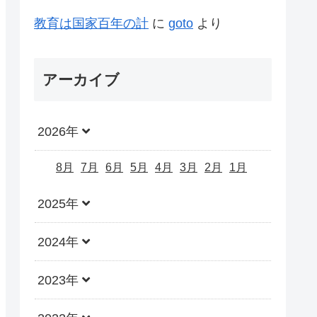
教育は国家百年の計
に
goto
より
アーカイブ
2026年
8月
7月
6月
5月
4月
3月
2月
1月
2025年
2024年
2023年