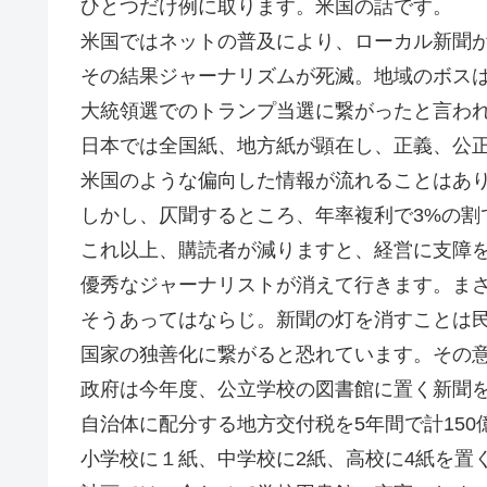
ひとつだけ例に取ります。米国の話です。
米国ではネットの普及により、ローカル新聞
その結果ジャーナリズムが死滅。地域のボス
大統領選でのトランプ当選に繋がったと言わ
日本では全国紙、地方紙が顕在し、正義、公
米国のような偏向した情報が流れることはあ
しかし、仄聞するところ、年率複利で3%の割
これ以上、購読者が減りますと、経営に支障
優秀なジャーナリストが消えて行きます。ま
そうあってはならじ。新聞の灯を消すことは
国家の独善化に繋がると恐れています。その
政府は今年度、公立学校の図書館に置く新聞
自治体に配分する地方交付税を5年間で計15
小学校に１紙、中学校に2紙、高校に4紙を置