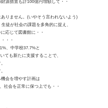
財源措置も計100億円増額して・・
ありません。(いやそう言われないよう)
・生徒が社会の課題を多角的に捉え、
齢に応じて図書館に・・
と・・・
1%、中学校37.7%と
ついても新たに支援することで、
す。
す。
る機会を増やす計画は
も、社会を正常に保つ上でも・・
・