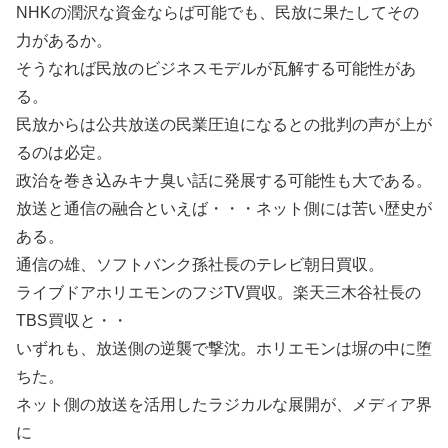
NHKの潤沢な資金ならば可能でも、民放に果たしてその
力があるか。
そうなれば民放のビジネスモデルが瓦解する可能性があ
る。
民放からは公共放送の民業圧迫になるとの批判の声が上が
るのは必定。
政治を巻き込みキナ臭い話に発展する可能性も大である。
放送と通信の融合といえば・・・ネット側には苦い歴史が
ある。
通信の雄、ソフトバンク孫社長のテレビ朝日買収。
ライブドアホリエモンのフジTV買収。楽天三木谷社長の
TBS買収と・・
いずれも、放送側の逆襲で撃沈。ホリエモンは塀の中に堕
ちた。
ネット側の放送を活用したラジカルな展開が、メディア界
に