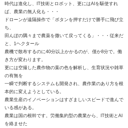
時代は進化し、IT技術とロボット、更にはAIを駆使すれ
ば、農業の無人化も・・・
ドローンが遠隔操作で「ボタンを押すだけで勝手に飛び立
ち、
田んぼの隅々まで農薬を撒いて戻ってくる」・・・従来だ
と、1ヘクタール
農機で散布するのに40分以上かかるのが、僅か8分で。働
き方が変わります。
更には空撮した農作物の葉の色を解析し、生育状況や雑草
の有無を
一瞬で判断するシステムも開発され、農作業のあり方を根
本的に変えようとしている。
農業生産のイノベーションはすざましいスピードで進んで
いる感がある。
農業は国の根幹です。労働集約型の農業から、IT技術とAI
を絡ませた