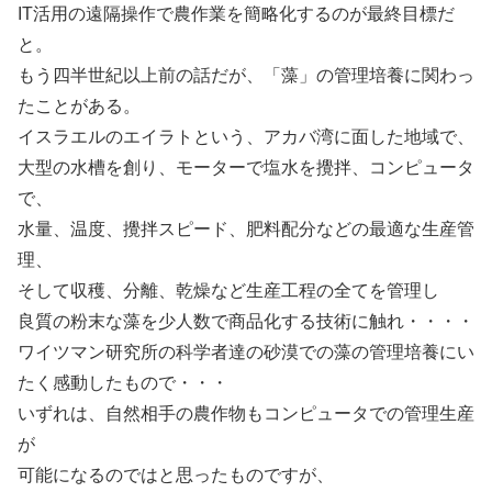
IT活用の遠隔操作で農作業を簡略化するのが最終目標だ
と。
もう四半世紀以上前の話だが、「藻」の管理培養に関わっ
たことがある。
イスラエルのエイラトという、アカバ湾に面した地域で、
大型の水槽を創り、モーターで塩水を攪拌、コンピュータ
で、
水量、温度、攪拌スピード、肥料配分などの最適な生産管
理、
そして収穫、分離、乾燥など生産工程の全てを管理し
良質の粉末な藻を少人数で商品化する技術に触れ・・・・
ワイツマン研究所の科学者達の砂漠での藻の管理培養にい
たく感動したもので・・・
いずれは、自然相手の農作物もコンピュータでの管理生産
が
可能になるのではと思ったものですが、