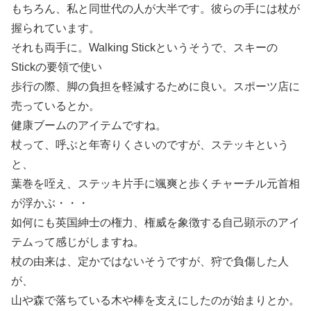
もちろん、私と同世代の人が大半です。彼らの手には杖が
握られています。
それも両手に。Walking Stickというそうで、スキーの
Stickの要領で使い
歩行の際、脚の負担を軽減するために良い。スポーツ店に
売っているとか。
健康ブームのアイテムですね。
杖って、呼ぶと年寄りくさいのですが、ステッキという
と、
葉巻を咥え、ステッキ片手に颯爽と歩くチャーチル元首相
が浮かぶ・・・
如何にも英国紳士の権力、権威を象徴する自己顕示のアイ
テムって感じがしますね。
杖の由来は、定かではないそうですが、狩で負傷した人
が、
山や森で落ちている木や棒を支えにしたのが始まりとか。