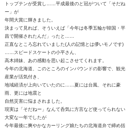
トップテンが受賞し……平成最後のと冠がついて「そだね
ー」が
年間大賞に輝きました。
決まって見れば、そういえば「今年は冬季五輪が韓国・平
昌で開催されたんだ」ったと……
正直なところ忘れていました(人の記憶とは儚いモノです)
……スピードスケートの小平さん、
高木姉妹、あの感動を思い起こさせてくれます。
今年の北海道、このところのインバウンドの影響で、観光
産業が活気付き、
地域経済が上向いていたのに……夏には台風、それに豪
雨、更には地震と
自然災害に悩まされました。
現実は「そだねー」なんて呑気に方言など使ってられない
大変な一年でしたが
今年最後に爽やかなカーリング娘たちの北海道弁で締め括