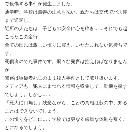
で殺傷する事件が発生しました。
通学時、学校は最善の注意を払い、親たちは交代でバス停
まで送迎し、
近所の人たちは、子どもの安全に心を砕き……それでも起
こったこの蛮行……
全ての国民は激しい憤りに震え、いたたまれない気持ちで
す。
死傷者のでた事件です。烱々な発言は控えねばなりません
が……
警察は容疑者死亡のまま殺人事件として取り扱います。
メディアも、犯人にまつわる情報を収集して、動機を探す
でしょう。しかし……
「死人に口無し」残念ながら、ことの真相は藪の中、知る
ことはできないでしょう。
この憤りをどこに……学校では更なる厳重な体制を敷くこ
とになるでしょう。