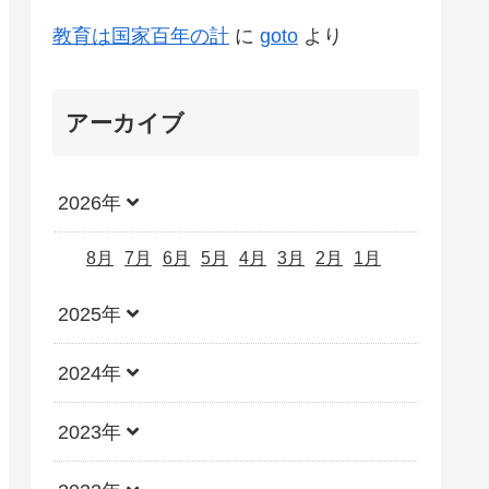
教育は国家百年の計
に
goto
より
アーカイブ
2026年
8月
7月
6月
5月
4月
3月
2月
1月
2025年
2024年
2023年