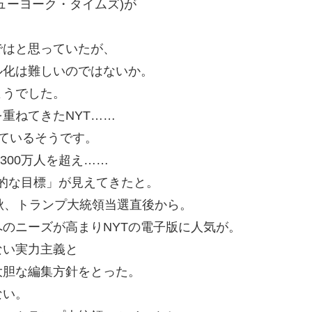
ューヨーク・タイムズ)が
ではと思っていたが、
ル化は難しいのではないか。
ようでした。
重ねてきたNYT……
ているそうです。
300万人を超え……
野心的な目標」が見えてきたと。
秋、トランプ大統領当選直後から。
のニーズが高まりNYTの電子版に人気が。
ない実力主義と
大胆な編集方針をとった。
ない。