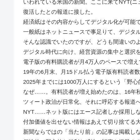
いわれている米国の新聞。ここに来てNYT(ニ
復活したとの報道に接した。
経済紙はその内容からしてデジタル化が可能
一般紙はネットニュースで事足りて、デジタ
そんな認識でいたのですが、どうも間違いの
デジタル時代に向け、経営資源の集中と選択を
電子版の有料購読者が月4万人のペースで増え
19年の6月末、月15ドル払う電子版有料読者数
2025年までには1000万人にするという「
なぜ……。有料読者が増え始めたのは、16年
ツィート政治が日常化、それに呼応する報道へ
NYT……ネット版にはエース記者しか採用し
付加価値を出せない情報はあえて切り捨てる
新聞ならではの「当たり前」の記事は掲載し