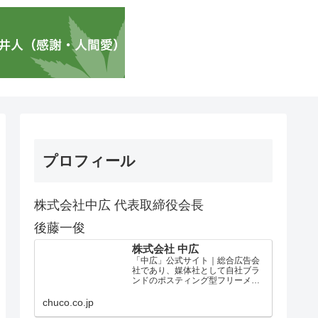
プロフィール
株式会社中広 代表取締役会長
後藤一俊
株式会社 中広
「中広」公式サイト｜総合広告会
社であり、媒体社として自社ブラ
ンドのポスティング型フリーメデ
ィア、ハッピーメディア®『地域み
っちゃく生活情報誌®』を全国で
chuco.co.jp
1100万部以上展開しています。