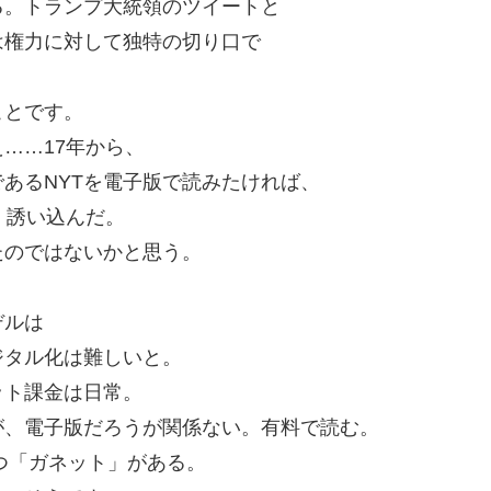
る。トランプ大統領のツイートと
は権力に対して独特の切り口で
。
ことです。
……17年から、
あるNYTを電子版で読みたければ、
、誘い込んだ。
たのではないかと思う。
デルは
ジタル化は難しいと。
ット課金は日常。
が、電子版だろうが関係ない。有料で読む。
持つ「ガネット」がある。