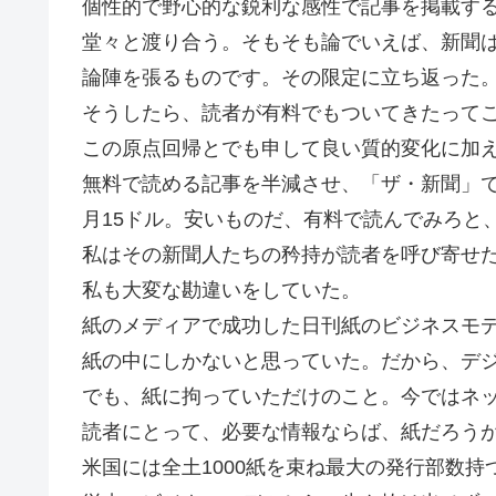
個性的で野心的な鋭利な感性で記事を掲載す
堂々と渡り合う。そもそも論でいえば、新聞
論陣を張るものです。その限定に立ち返った
そうしたら、読者が有料でもついてきたって
この原点回帰とでも申して良い質的変化に加え
無料で読める記事を半減させ、「ザ・新聞」で
月15ドル。安いものだ、有料で読んでみろと
私はその新聞人たちの矜持が読者を呼び寄せ
私も大変な勘違いをしていた。
紙のメディアで成功した日刊紙のビジネスモ
紙の中にしかないと思っていた。だから、デ
でも、紙に拘っていただけのこと。今ではネ
読者にとって、必要な情報ならば、紙だろう
米国には全土1000紙を束ね最大の発行部数