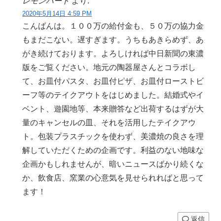
レモンハート
より:
2020年5月14日 4:59 PM
こんばんは。１００万の給付金も、５０万の協力金
もまだこない。遅すぎます。うちもあきらめず、あ
がき続けております。よろしければ中日新聞の東濃
版をご覧ください。地元の陶器屋さんとコラボし
て、お皿付パスタ、お皿付ピザ、お皿付ローストビ
ーフ等のテイクアウトをはじめました。結婚式やイ
ベント、遊園地等、本来贈答など出荷するはずが大
量のキャンセルの皿、それを活用したテイクアウ
ト。包装プラスチックを使わず、美濃焼の良さを理
解していただくための企画です。利益のない地味な
企画かもしれませんが、暗いニュースばかり続くな
か、飲食店、窯業の心意気を見せられればと思って
ます！
返信