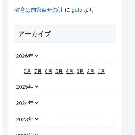
教育は国家百年の計
に
goto
より
アーカイブ
2026年
8月
7月
6月
5月
4月
3月
2月
1月
2025年
2024年
2023年