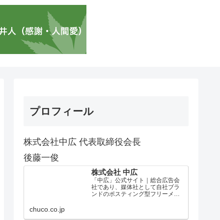
プロフィール
株式会社中広 代表取締役会長
後藤一俊
株式会社 中広
「中広」公式サイト｜総合広告会
社であり、媒体社として自社ブラ
ンドのポスティング型フリーメデ
ィア、ハッピーメディア®『地域み
っちゃく生活情報誌®』を全国で
chuco.co.jp
1100万部以上展開しています。