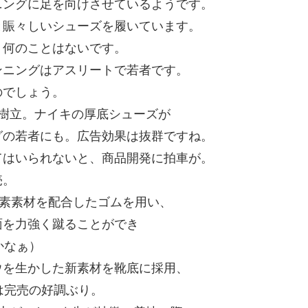
ニングに足を向けさせているようです。
と賑々しいシューズを履いています。
、何のことはないです。
ンニングはアスリートで若者です。
のでしょう。
樹立。ナイキの厚底シューズが
グの若者にも。広告効果は抜群ですね。
てはいられないと、商品開発に拍車が。
売。
炭素素材を配合したゴムを用い、
面を力強く蹴ることができ
かなぁ）
ウを生かした新素材を靴底に採用、
は完売の好調ぶり。