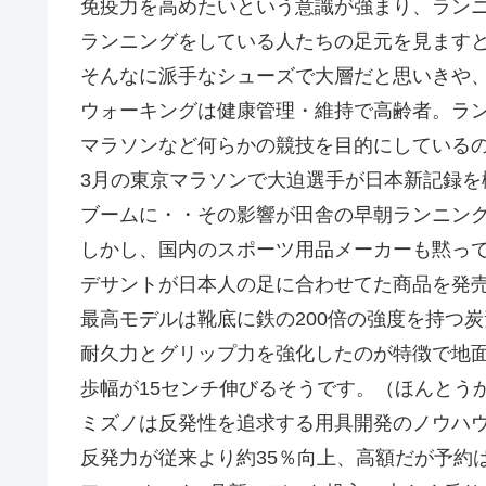
免疫力を高めたいという意識が強まり、ラン
ランニングをしている人たちの足元を見ます
そんなに派手なシューズで大層だと思いきや
ウォーキングは健康管理・維持で高齢者。ラ
マラソンなど何らかの競技を目的にしている
3月の東京マラソンで大迫選手が日本新記録を
ブームに・・その影響が田舎の早朝ランニン
しかし、国内のスポーツ用品メーカーも黙っ
デサントが日本人の足に合わせてた商品を発
最高モデルは靴底に鉄の200倍の強度を持つ
耐久力とグリップ力を強化したのが特徴で地
歩幅が15センチ伸びるそうです。（ほんとう
ミズノは反発性を追求する用具開発のノウハ
反発力が従来より約35％向上、高額だが予約