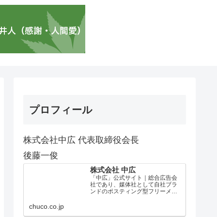
プロフィール
株式会社中広 代表取締役会長
後藤一俊
株式会社 中広
「中広」公式サイト｜総合広告会
社であり、媒体社として自社ブラ
ンドのポスティング型フリーメデ
ィア、ハッピーメディア®『地域み
っちゃく生活情報誌®』を全国で
chuco.co.jp
1100万部以上展開しています。