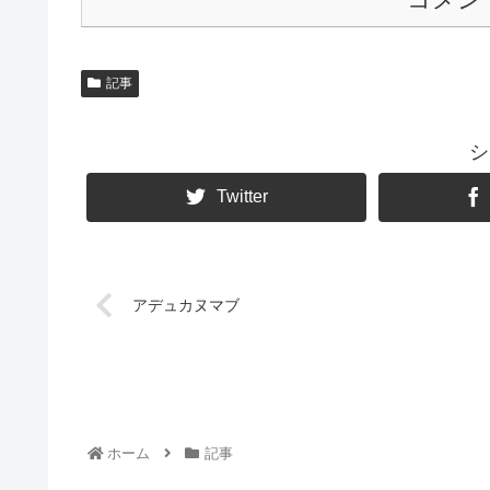
記事
シ
Twitter
アデュカヌマブ
ホーム
記事