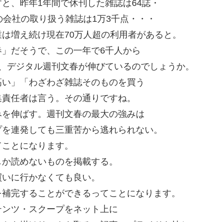
と、昨年1年間で休刊した雑誌は64誌・
の会社の取り扱う雑誌は1万3千点・・・
は増え続け現在70万人超の利用者があると。
」だそうで、この一年で6千人から
ぜ、デジタル週刊文春が伸びているのでしょうか。
高い」「わざわざ雑誌そのものを買う
集責任者は言う。その通りですね。
みを伸ばす。週刊文春の最大の強みは
プを連発しても三重苦から逃れられない。
てことになります。
しか読めないものを掲載する。
買いに行かなくても良い。
を補完することができるってことになります。
テンツ・スクープをネット上に