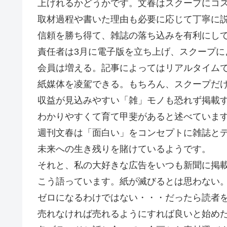
上げれるかどうかです。文春はスクープにコ
取材過程や書いた理由も必要に応じて丁寧に
信頼を勝ち得て、雑誌の落ち込みを有利にし
責任者は3月に電子版を立ち上げ、スクープに
会員は増える。記事によってはリアルタイム
紙媒体を凌駕できる。もちろん、スクープだ
収益が見込みやすい「雑」モノも恐れず掲載
わかりやすくて育て甲斐があると述べていま
週刊文春は「面白い」をコンセプトに雑誌と
未来への生き残りを賭けているようです。
それと、私の大好きな広告をいつも新聞に掲
こう語っています。紙が滅びるとは思わない
ゼロになるわけではない・・・だったら読者
売れなければ売れるようにすれば良いと始め