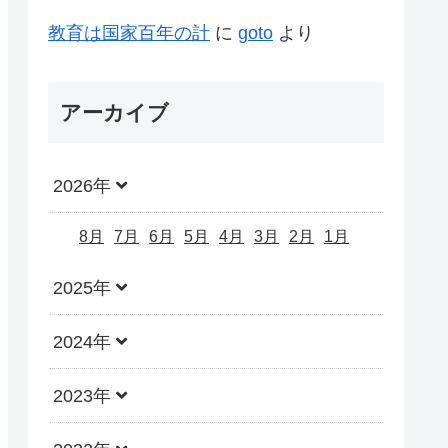
教育は国家百年の計
に
goto
より
アーカイブ
2026年
8月
7月
6月
5月
4月
3月
2月
1月
2025年
2024年
2023年