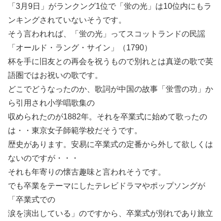
「3月9日」がランクング1位で「蛍の光」は10位内にもラ
ンキングされていないそうです。
そう言われれば、「蛍の光」ってスコットランドの民謡
「オールド・ラング・サイン」（1790）
杯を手に旧友との再会を祝うもので別れとは真逆の歌で英
語圏ではお祝いの歌です。
どこでどうなったのか、歌詞が中国の故事「蛍雪の功」か
ら引用され小学唱歌集の
収められたのが1882年。それを卒業式に始めて歌ったの
は・・東京女子師範学校だそうです。
歴史があります。安易に卒業式の定番から外して欲しくは
ないのですが・・・
それも年寄りの懐古趣味と言われそうです。
でも卒業をテーマにしたテレビドラマやポップソングが
「卒業式での
涙を演出している」のですから、卒業式が別れであり旅立