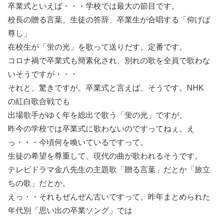
卒業式といえば・・・学校では最大の節目です。
校長の贈る言葉、生徒の答辞、卒業生が合唱する「仰げば
尊し」
在校生が「蛍の光」を歌って送りだす。定番です。
コロナ禍で卒業式も簡素化され、別れの歌を全員で歌わな
いそうですが・・・
それと、驚きですが。卒業式と言えば、そうです。NHK
の紅白歌合戦でも
出場歌手がゆく年を総出で歌う「蛍の光」ですが、
昨今の学校では卒業式に歌わないのですってねぇ。え
っ・・・今頃何を喚いているですって。
生徒の希望を尊重して、現代の曲が歌われるそうです。
テレビドラマ金八先生の主題歌「贈る言葉」だとか「旅立
ちの歌」だとか。
えっ・・それもぜんぜん古いですって。昨年まとめられた
年代別「思い出の卒業ソング」では