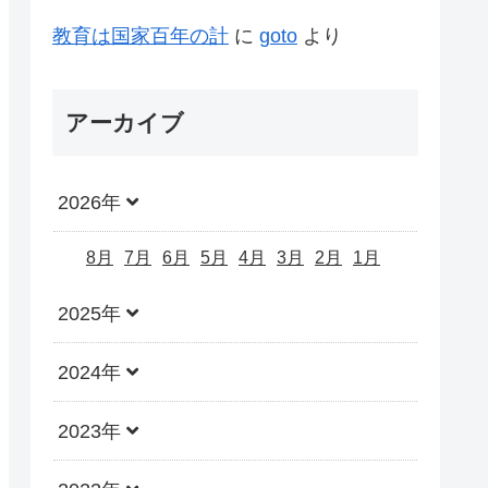
教育は国家百年の計
に
goto
より
アーカイブ
2026年
8月
7月
6月
5月
4月
3月
2月
1月
2025年
2024年
2023年