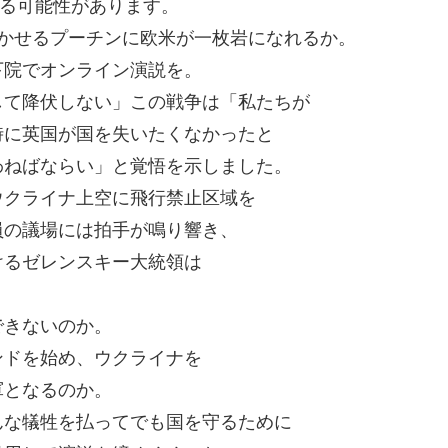
する可能性があります。
かせるプーチンに欧米が一枚岩になれるか。
下院でオンライン演説を。
して降伏しない」この戦争は「私たちが
時に英国が国を失いたくなかったと
わねばならい」と覚悟を示しました。
ウクライナ上空に飛行禁止区域を
員の議場には拍手が鳴り響き、
けるゼレンスキー大統領は
できないのか。
ンドを始め、ウクライナを
軍となるのか。
んな犠牲を払ってでも国を守るために