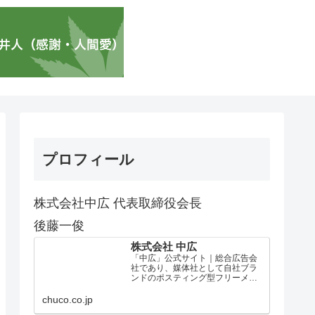
プロフィール
株式会社中広 代表取締役会長
後藤一俊
株式会社 中広
「中広」公式サイト｜総合広告会
社であり、媒体社として自社ブラ
ンドのポスティング型フリーメデ
ィア、ハッピーメディア®『地域み
っちゃく生活情報誌®』を全国で
chuco.co.jp
1100万部以上展開しています。