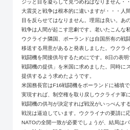
ジッと目を凝らして見つめねばなりません・・・
大震災と戦争は根本的に違いますが・・・人
目を反らせてはなりません。理屈は良い。あ
戦争は人間が起こす悲劇です。老いたこんな
ウクライナ隣国、ポーランドは自国所有の戦
移送する用意があると発表しました。ウクラ
戦闘機を間接供与するためにです。8日の表明
戦闘機の提供」を米国に求めました。同時に
提供するよう求めたようです。
米国務長官はF16戦闘機をポーランドに補填
実現すれば、制空権を取り戻しウクライナ軍
戦闘機の供与が決定すれば戦況がいっぺんす
戦況は逼迫しています。ウクライナの要請に
NATOの全開一致が必要でしょうが、結局は