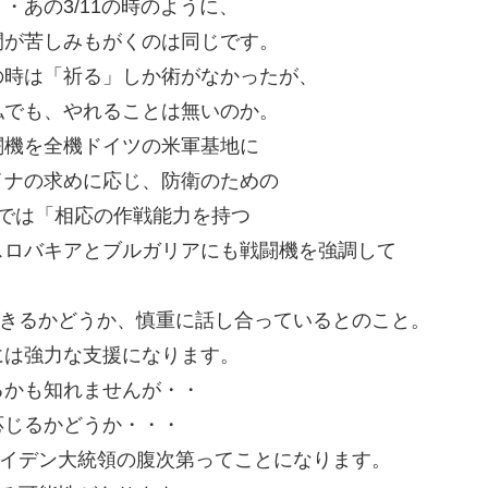
あの3/11の時のように、
間が苦しみもがくのは同じです。
の時は「祈る」しか術がなかったが、
私でも、やれることは無いのか。
闘機を全機ドイツの米軍基地に
イナの求めに応じ、防衛のための
では「相応の作戦能力を持つ
スロバキアとブルガリアにも戦闘機を強調して
できるかどうか、慎重に話し合っているとのこと。
には強力な支援になります。
るかも知れませんが・・
応じるかどうか・・・
バイデン大統領の腹次第ってことになります。