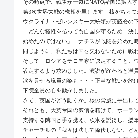
その時点で、戦争が一気にNATO諸国に拡大
第3次世界大戦の様相を呈します。核をちらつ
ウクライナ・ゼレンスキー大統領が英議会の
「どんな犠牲を払っても自国を守るため、決
始めたのではない」「ナチスが戦闘を始めた
同じように、私たちは国を失わないために戦
そして、ロシアをテロ国家に認定すること。
設定するよう求めました。演説が終わると満
涙を見せる議員の姿も・・・正当な戦いを続
下院全員の心を動かしました。
さて、英国がどう動くか。核の脅威に手出し
それとも、大英帝国の威信を賭けて、ポーラ
支持する隣国と手を携え、欧米を説得し、援
チャーチルの「我々は決して降伏しない。ど