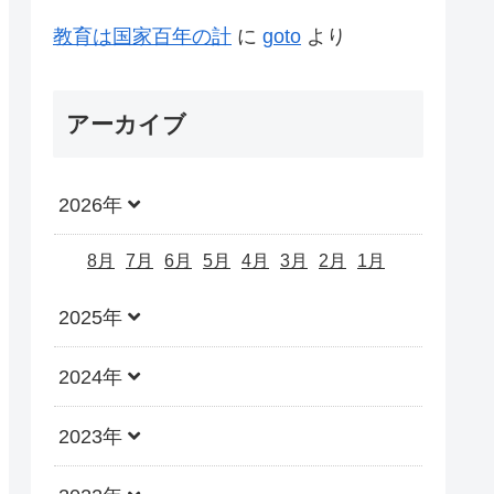
教育は国家百年の計
に
goto
より
アーカイブ
2026年
8月
7月
6月
5月
4月
3月
2月
1月
2025年
2024年
2023年