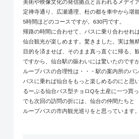
美術や映像文化の発信拠点と言われるメデイ
定禅寺通り、広瀬通理、杜の都を車中から堪
5時間ほどのコースですが。630円です。
帰路の時間に合わせて、バスに乗り合わせれ
仙台観光が楽しめます。驚きました。実は無
目的を済ませば、そのまま真っ直ぐに帰る、
ですから、仙台駅の賑わいには驚いたのです
ループバスの合理性は・・・駅の案内所のパ
バスに乗れば仙台をもっと楽しめるのにと思
るーぷる仙台バス型チョロQを土産に一つ買
でも次回の訪問の折には、仙台の仲間たちと
ループバスの市内観光巡りをと思っています。G