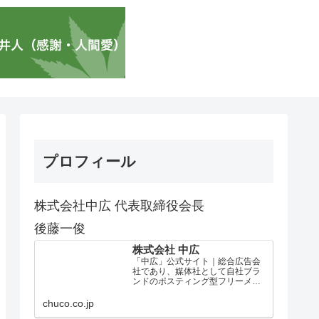
プロフィール
株式会社中広 代表取締役会長
後藤一俊
株式会社 中広
「中広」公式サイト｜総合広告会
社であり、媒体社として自社ブラ
ンドのポスティング型フリーメデ
ィア、ハッピーメディア®『地域み
っちゃく生活情報誌®』を全国で
chuco.co.jp
1100万部以上展開しています。