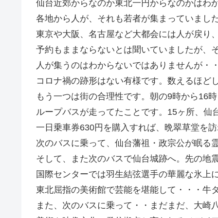
仙台近郊からなのか東北一円からなのかはわ
各地から人が、それも若者が集まっていまし
東京や大阪、名古屋など大都会には人が戻り
予約もままならないとは聞いていましたが、そ
人が集うのはわからないではありませんが・
コロナ禍の跡形はない有様です。数えるほど
もう一つは街の合理性です。朝の9時から16時
ループバスが走ってたことです。15ヶ所、仙
一日乗車券630円を購入すれば、晩翠草堂を
次のバスに乗って、仙台藩祖・政宗公が眠る
そして、また次のバスで仙台城跡へ。先の地
国際センターでは羽生結弦選手の華麗な氷上
東北屈指の美術館で芸能を堪能して・・・牛
また、次のバスに乗って・・まだまだ、大崎