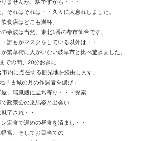
かりませんが、駅ですから・・・
た。それはそれは・・久々に人息れしました。
、飲食店はどこも満杯、
の余波は当然、東北1番の都市仙台です、
・・誰もがマスクをしている以外は・・
しか繁華街に人がいない岐阜市と比べ驚きました。
までの間、20分おきに
台市内に点在する観光地を経由します。
訪ね「古城の月の作詞者を偲び」
霊屋、瑞鳳殿に立ち寄り・・・探索
震で政宗公の乗馬姿と出会い。
に魅了され・・
タン定食で遅めの昼食を済まし・・
八幡宮、そしてお目当ての