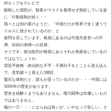
Wカップをテレビで
観戦した国民が、観客がマスクを着用せず熱狂している姿
に「行動規制が続く・・
我々とは別の星のようだ」「中国だけが世界で全く違うウ
イルスに侵されているのか」と
疑問を呈しています。根底にあるのは中国共産党への不
満、自由の束縛への反発、
そうです。政治批判が根底にありそれが表面化しているの
ではなでしょうか。
習近平政権・政治的な不平・不満分子をとことん迎え込ん
で、意気揚々と迎えた3期目、
盤石な体制だと、誰もが思っているのだが・・・中国には
5000年の歴史があります。
歴史を紐解くまでもありません。権力闘争は生優しいもの
ではありません。
蟻の一穴・・・にならねば良いが、いやなって欲しい。そ