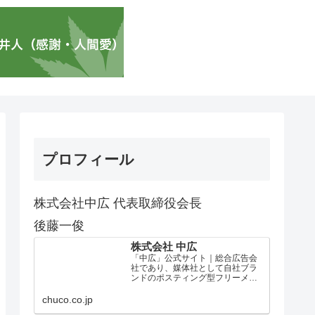
プロフィール
株式会社中広 代表取締役会長
後藤一俊
株式会社 中広
「中広」公式サイト｜総合広告会
社であり、媒体社として自社ブラ
ンドのポスティング型フリーメデ
ィア、ハッピーメディア®『地域み
っちゃく生活情報誌®』を全国で
chuco.co.jp
1100万部以上展開しています。