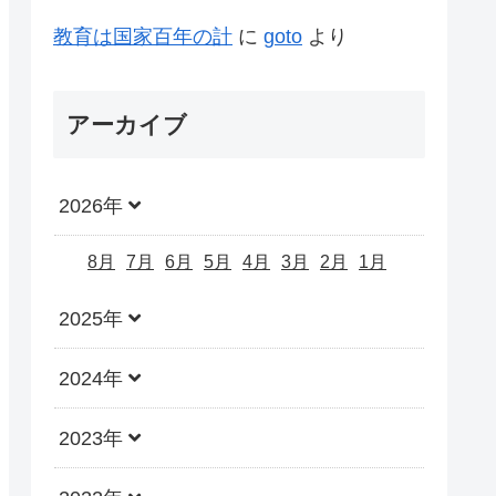
教育は国家百年の計
に
goto
より
アーカイブ
2026年
8月
7月
6月
5月
4月
3月
2月
1月
2025年
2024年
2023年