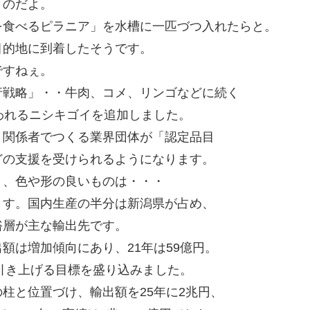
うのだよ。
を食べるピラニア」を水槽に一匹づつ入れたらと。
目的地に到着したそうです。
ですねぇ。
行戦略」・・牛肉、コメ、リンゴなどに続く
われるニシキゴイを追加しました。
う関係者でつくる業界団体が「認定品目
どの支援を受けられるようになります。
く、色や形の良いものは・・・
ます。国内生産の半分は新潟県が占め、
裕層が主な輸出先です。
額は増加傾向にあり、21年は59億円。
に引き上げる目標を盛り込みました。
柱と位置づけ、輸出額を25年に2兆円、