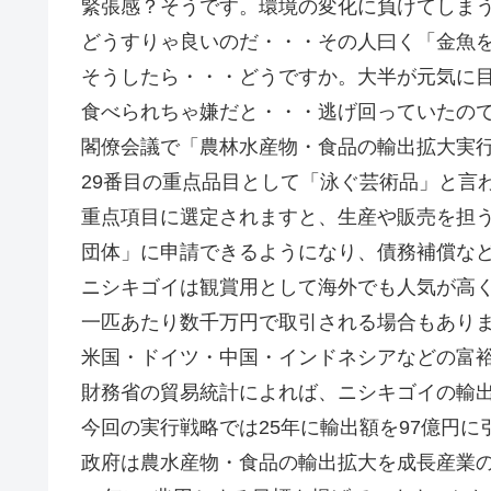
緊張感？そうです。環境の変化に負けてしま
どうすりゃ良いのだ・・・その人曰く「金魚
そうしたら・・・どうですか。大半が元気に
食べられちゃ嫌だと・・・逃げ回っていたの
閣僚会議で「農林水産物・食品の輸出拡大実
29番目の重点品目として「泳ぐ芸術品」と言
重点項目に選定されますと、生産や販売を担
団体」に申請できるようになり、債務補償な
ニシキゴイは観賞用として海外でも人気が高
一匹あたり数千万円で取引される場合もあり
米国・ドイツ・中国・インドネシアなどの富
財務省の貿易統計によれば、ニシキゴイの輸出
今回の実行戦略では25年に輸出額を97億円
政府は農水産物・食品の輸出拡大を成長産業の