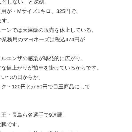
入荷しない」と深刻。
用が・Mサイズ1キロ、325円で、
ます。
ェーンでは天津飯の販売を休止している。
業務用のマヨネーズは税込474円が
フルエンザの感染が爆発的に広がり、
常な値上がりが拍車を掛けているからです。
、いつの日からか、
・120円とか50円で目玉商品にして
・
王・長島ら名選手で9連覇。
大鵬です。