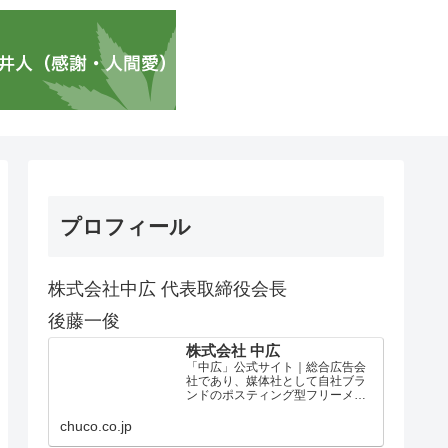
プロフィール
株式会社中広 代表取締役会長
後藤一俊
株式会社 中広
「中広」公式サイト｜総合広告会
社であり、媒体社として自社ブラ
ンドのポスティング型フリーメデ
ィア、ハッピーメディア®『地域み
っちゃく生活情報誌®』を全国で
chuco.co.jp
1100万部以上展開しています。