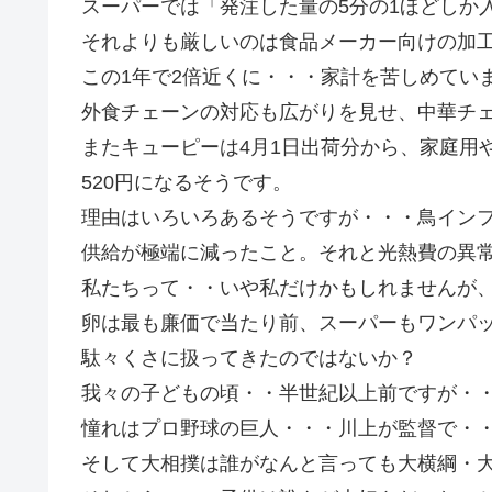
スーパーでは「発注した量の5分の1ほどしか
それよりも厳しいのは食品メーカー向けの加工
この1年で2倍近くに・・・家計を苦しめてい
外食チェーンの対応も広がりを見せ、中華チ
またキューピーは4月1日出荷分から、家庭用や
520円になるそうです。
理由はいろいろあるそうですが・・・鳥イン
供給が極端に減ったこと。それと光熱費の異
私たちって・・いや私だけかもしれませんが
卵は最も廉価で当たり前、スーパーもワンパック
駄々くさに扱ってきたのではないか？
我々の子どもの頃・・半世紀以上前ですが・
憧れはプロ野球の巨人・・・川上が監督で・・
そして大相撲は誰がなんと言っても大横綱・