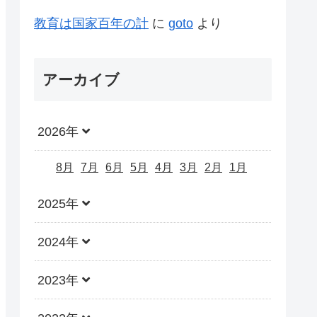
教育は国家百年の計
に
goto
より
アーカイブ
2026年
8月
7月
6月
5月
4月
3月
2月
1月
2025年
2024年
2023年