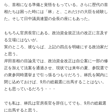
ら、首相になる準備と覚悟をもっている。さらに歴代の首
相たちは困った時には「林」と、これだけの大臣を経験し
た。そして日中議員連盟の会長の座にもあった。
もちろん官房長官にある。政治資金規正法の改正に言及す
る立場にはないが。
実のところ、彼ならば、上記の四点を明確にする政治家だ
と思う。
岸田首相の目論見では、政治資金改正は自公案に一部の修
正を加えて法案を通過させ、現状では来年の夏、参院選で
の衆参同時選挙まで引っ張るつもりだろう。林氏を閣内に
閉じ込めておけば、9月の総裁選に出馬することはない。
とも思っているだろう・・・
でも私は、林氏は官房長官を辞任してでも、9月の総裁選
に出馬すると思う。