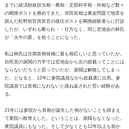
までに経済財政担当相・農相・文部科学相・外相など数々
の閣僚ポストを務めてきた。岸田首相は裏金問題で地雷を
踏んだ松野前官房長官の後任ポストを閣僚経験者らに打診
したが、いずれも断られ・・仕方なく、同じ宏池会の林氏
が「火中の栗」を拾うことになった。
私は林氏は次期首相候補に最も相応しいと思っていたが。
自民党の派閥の力学では宏池会から次の総裁ってことには
ならないだろうと思っていたが。派閥は解散してしまっ
た。となると、12年に参院議員ながら総裁選に出馬。参
院議員では首相になれないと跳ね返された苦い経験があ
る。
21年には参院から首相が誕生した例がないことを踏まえ
て衆院へ鞍替えした。ということは、派閥もなくなった。
衆院議員にもなった。そして少なくとも12年以上も前か