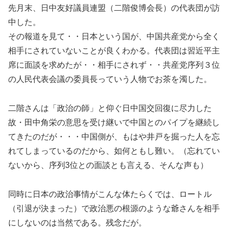
先月末、日中友好議員連盟（二階俊博会長）の代表団が訪
中した。
その報道を見て・・日本という国が、中国共産党から全く
相手にされていないことが良くわかる。代表団は習近平主
席に面談を求めたが・・相手にされず・・共産党序列３位
の人民代表会議の委員長っていう人物でお茶を濁した。
二階さんは「政治の師」と仰ぐ日中国交回復に尽力した
故・田中角栄の意思を受け継いで中国とのパイプを継続し
てきたのだが・・・中国側が、もはや井戸を掘った人を忘
れてしまっているのだから、如何ともし難い。（忘れてい
ないから、序列3位との面談とも言える、そんな声も）
同時に日本の政治事情がこんな体たらくでは、ロートル
（引退が決まった）で政治悪の根源のような爺さんを相手
にしないのは当然である。残念だが。