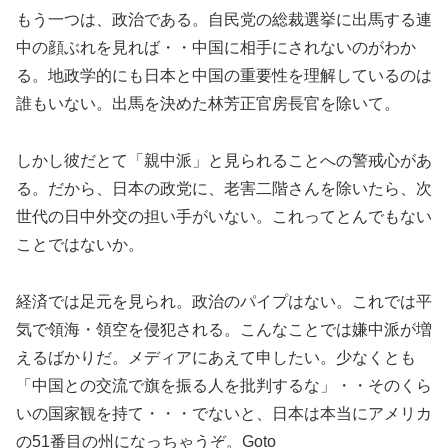
もう一つは、政治である。自民党の総裁選挙に出馬する連
中の顔ぶれを見れば・・中国に相手にされないのがわか
る。地政学的にも日本と中国の重要性を理解しているのは
誰もいない。出馬を決めた林芳正官房長官を除いて。
しかし彼だとて「親中派」と見られることへの警戒心があ
る。だから、日本の政党に、老害二階さんを除いたら、次
世代の日中外交の担い手がいない。これってとんでもない
ことではないか。
経済では足元を見られ。政治のパイプはない。これでは平
気で領海・領空を侵犯される。こんなことでは嫌中派が増
えるばかりだ。メディアにあえて申したい。少なくとも
「中国との交流で旗を振る人を批判するな」・・そのくら
いの国家観を持て・・・でないと、日本は本当にアメリカ
の51番目の州になっちゃうぞ。Goto