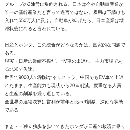
グループの2陣営に集約される。日本は今や自動車産業が
唯一の基幹産業だと言って過言ではない。雇用は下請けも
入れて550万人に及ぶ。自動車が転げたら、日本産業は壊
滅状態になると言われている。
日産とホンダ、この統合がどうなるかは、国家的な問題で
ある。
現実・日産の業績不振だ。HV車の出遅れ、主力市場であ
る北米で失速。
世界で9000人の削減するリストラ、中国でもEV車で出遅
れたまま。生産能力も現状から20％削減。度重なる人員
と生産の削減を繰り返している。
全世界の連結決算は営利が前年と比べ9割減。深刻な状態
である。
まぁ・・独立独歩を歩いてきたホンダが日産の救済に乗り