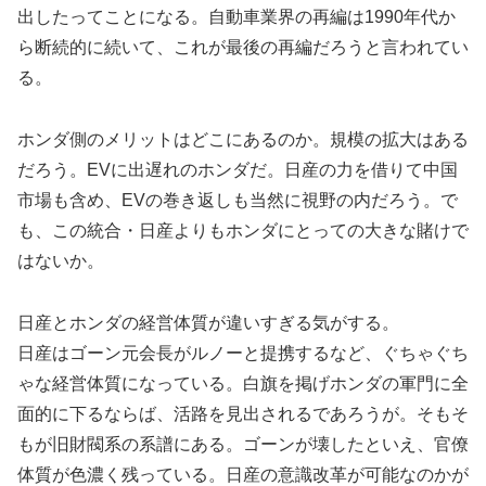
出したってことになる。自動車業界の再編は1990年代か
ら断続的に続いて、これが最後の再編だろうと言われてい
る。
ホンダ側のメリットはどこにあるのか。規模の拡大はある
だろう。EVに出遅れのホンダだ。日産の力を借りて中国
市場も含め、EVの巻き返しも当然に視野の内だろう。で
も、この統合・日産よりもホンダにとっての大きな賭けで
はないか。
日産とホンダの経営体質が違いすぎる気がする。
日産はゴーン元会長がルノーと提携するなど、ぐちゃぐち
ゃな経営体質になっている。白旗を掲げホンダの軍門に全
面的に下るならば、活路を見出されるであろうが。そもそ
もが旧財閥系の系譜にある。ゴーンが壊したといえ、官僚
体質が色濃く残っている。日産の意識改革が可能なのかが