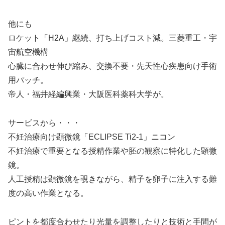
他にも
ロケット「H2A」継続、打ち上げコスト減。三菱重工・宇
宙航空機構
心臓に合わせ伸び縮み、交換不要・先天性心疾患向け手術
用パッチ。
帝人・福井経編興業・大阪医科薬科大学が。
サービスから・・・
不妊治療向け顕微鏡「ECLIPSE Ti2-1」ニコン
不妊治療で重要となる授精作業や胚の観察に特化した顕微
鏡。
人工授精は顕微鏡を覗きながら、精子を卵子に注入する難
度の高い作業となる。
ピントを都度合わせたり光量を調整したりと技術と手間が