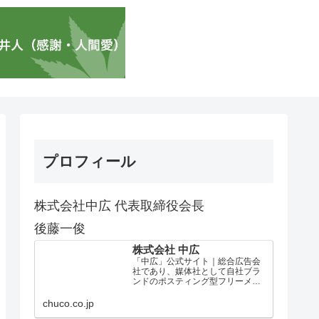
プロフィール
株式会社中広 代表取締役会長
後藤一俊
株式会社 中広
「中広」公式サイト｜総合広告会
社であり、媒体社として自社ブラ
ンドのポスティング型フリーメデ
ィア、ハッピーメディア®『地域み
っちゃく生活情報誌®』を全国で
chuco.co.jp
1100万部以上展開しています。