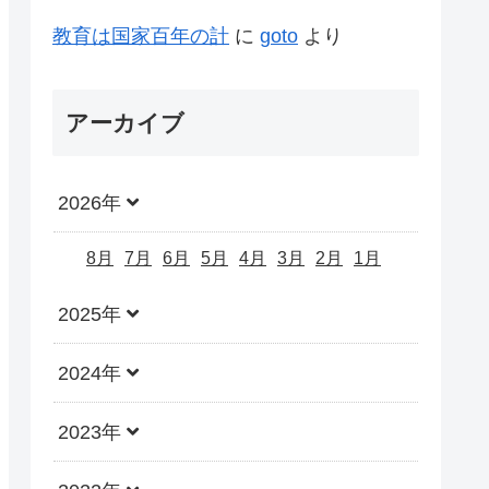
教育は国家百年の計
に
goto
より
アーカイブ
2026年
8月
7月
6月
5月
4月
3月
2月
1月
2025年
2024年
2023年