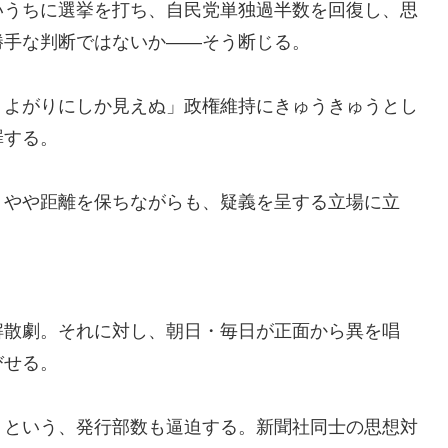
いうちに選挙を打ち、自民党単独過半数を回復し、思
勝手な判断ではないか――そう断じる。
りよがりにしか見えぬ」政権維持にきゅうきゅうとし
罪する。
、やや距離を保ちながらも、疑義を呈する立場に立
解散劇。それに対し、朝日・毎日が正面から異を唱
びせる。
」という、発行部数も逼迫する。新聞社同士の思想対