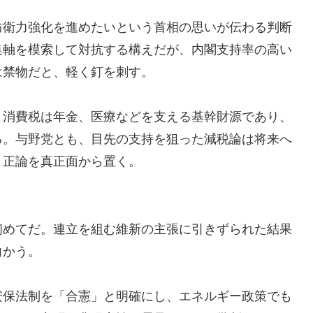
防衛力強化を進めたいという首相の思いが伝わる判断
集軸を模索して対抗する構えだが、内閣支持率の高い
は禁物だと、軽く釘を刺す。
。消費税は年金、医療などを支える基幹財源であり、
る。与野党とも、目先の支持を狙った減税論は将来へ
、正論を真正面から置く。
初めてだ。連立を組む維新の主張に引きずられた結果
向かう。
安保法制を「合憲」と明確にし、エネルギー政策でも