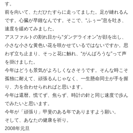
す。
前を向いて、ただひたすらに走ってました。足が縺れるん
です。心臓が早鐘なんです。そこで、“ふぅー”息を吐き、
速度を緩めてみました。
アスファルトの割れ目から“ダンデライオン”が顔を出し、
小さな小さな黄色い花を咲かせているではないですか。思
わず立ち止まり、そっと花に触れ、“がんばろうな”って声
を掛けました。
今年はどうも景気がよろしくなさそうです。そんな時こそ
孤独に耐えて、頑張るんじゃなく、一生懸命同士が手を握
り、力を合わせられればと思います。
今年は還暦。慌てず、焦らず、時計の針と同じ速度で歩ん
でみたいと思います。
今年が「頑張り」甲斐のある年でありますよう願い。
そして、あなたの健康を祈り。
2008年元旦