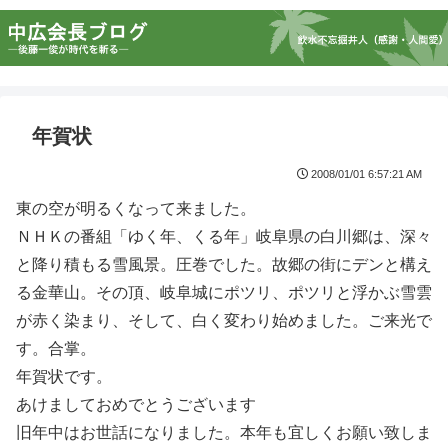
年賀状
2008/01/01 6:57:21 AM
東の空が明るくなって来ました。
ＮＨＫの番組「ゆく年、くる年」岐阜県の白川郷は、深々
と降り積もる雪風景。圧巻でした。故郷の街にデンと構え
る金華山。その頂、岐阜城にポツリ、ポツリと浮かぶ雪雲
が赤く染まり、そして、白く変わり始めました。ご来光で
す。合掌。
年賀状です。
あけましておめでとうございます
旧年中はお世話になりました。本年も宜しくお願い致しま