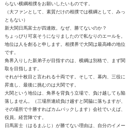
らない横綱相撲をお願いしたいものです。
（大ファンとして、素質だけの相撲では横綱として、みっ
ともない）
新大関日馬富士が四連敗。なぜ、勝てないのか？
ちょっぴり可哀そうになりましたので私なりのエールを。
地位は人を創ると申します。相撲界で大関は最高峰の地位
です。
角界入りした新弟子が目指すのは、横綱は別格で、まず関
取を目指します。
それが十枚目と言われる十両です。そして、幕内、三役に
昇進し、最後に挑むのは大関です。
大関という地位は、角界を背負う立場で、負け越しても陥
落しません。（三場所連続負け越すと関脇に落ちますが、
その場所で十勝すればカムバックします）会社でいえば、
役員。経営陣です。
日馬富士（はるまふじ）が勝てない理由は、自分のイメー