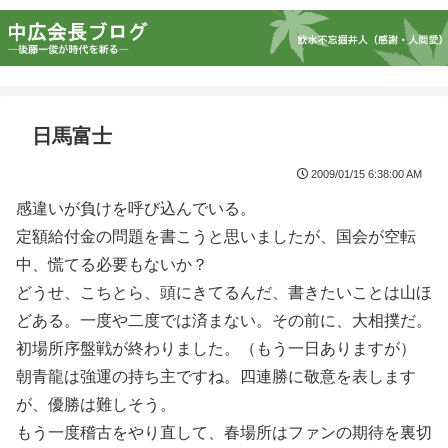
日馬富士
2009/01/15 6:38:00 AM
感違いが負けを呼び込んでいる。
定額給付金の問題を書こうと思いましたが、国会が空転
中、慌てる必要もないか？
どうせ、こちとら、頭にきてるんだ、書きたいことは山ほ
どある。一度や二度では済まない。その前に、大相撲だ。
初場所序盤戦が終わりました。（もう一日ありますが）
朝青龍は強運の持ち主ですね。四連勝に敬意を表します
が、優勝は難しそう。
もう一度稽古をやり直して、春場所はファンの期待を裏切