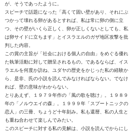
が、そうであったように。
スピーチで話題になった「高くて固い壁があり、それにぶ
つかって壊れる卵があるとすれば、私は常に卵の側に立
つ、その壁がいくら正しく、卵が正しくないとしても、私
は卵サイドに立ちます」とイスラエルのガザ地区攻撃を批
判した内容。
この賞の主旨が「社会における個人の自由」をめぐる優れ
た執筆活動に対して贈呈されるもの。であるならば、イス
ラエルを何度か訪ね、ユダヤの歴史をかじった私の経験か
ら、是非、氏の小説を読んでみなければならない。でなけ
れば、壁の意味がわからない。
とりあえず、１９７９年作の「風の歌を聴け」。１９８９
年の「ノルウエイの森」。１９９９年「スプートニックの
恋人」の三冊、ちょうど十年刻み。私も還暦、私の人生と
も重ね合わせて楽しんでみたい。
このスピーチに対する私の見解は、小説を読んでからにし