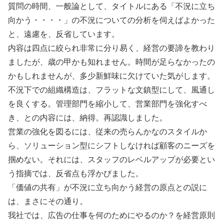
質問の時間、一般論として、タイトルにある「不況に立ち
向かう・・・・」の不況についての分析を伺えばよかった
と、遠慮を、反省しています。
内容は四点に絞られ非常に分り易く、経営の要諦を教わり
ましたが、歳の甲かも知れません。時間が足らなかったの
かもしれませんが、多少新鮮味に欠けていた気がします。
不況下での組織構造は、フラットな文鎮型にして、風通し
を良くする。管理部門を縮小して、営業部門を強化すべ
き、との内容には、納得。再認識しました。
営業の強化を図るには、従来の売らんかなのスタイルか
ら、ソリューション型にシフトしなければ顧客のニーズを
掴めない。それには、スタッフのレベルアップが必要とい
う指摘では、反省点も浮かびました。
「価値の共有」が不況に立ち向かう経営の原点との説に
は、まさにその通り。
我社では、広告の仕事を何のためにやるのか？を経営原則