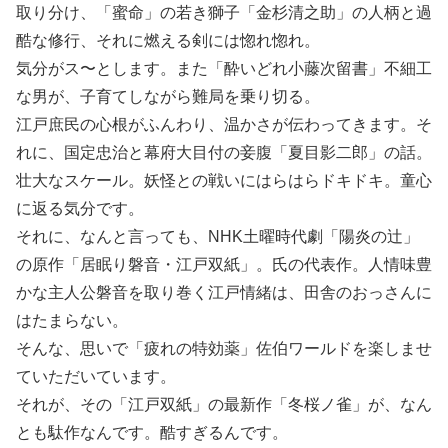
取り分け、「蜜命」の若き獅子「金杉清之助」の人柄と過
酷な修行、それに燃える剣には惚れ惚れ。
気分がス〜とします。また「酔いどれ小藤次留書」不細工
な男が、子育てしながら難局を乗り切る。
江戸庶民の心根がふんわり、温かさが伝わってきます。そ
れに、国定忠治と幕府大目付の妾腹「夏目影二郎」の話。
壮大なスケール。妖怪との戦いにはらはらドキドキ。童心
に返る気分です。
それに、なんと言っても、NHK土曜時代劇「陽炎の辻」
の原作「居眠り磐音・江戸双紙」。氏の代表作。人情味豊
かな主人公磐音を取り巻く江戸情緒は、田舎のおっさんに
はたまらない。
そんな、思いで「疲れの特効薬」佐伯ワールドを楽しませ
ていただいています。
それが、その「江戸双紙」の最新作「冬桜ノ雀」が、なん
とも駄作なんです。酷すぎるんです。