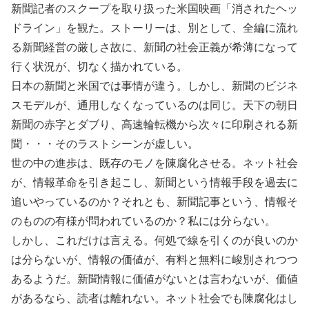
新聞記者のスクープを取り扱った米国映画「消されたヘッ
ドライン」を観た。ストーリーは、別として、全編に流れ
る新聞経営の厳しさ故に、新聞の社会正義が希薄になって
行く状況が、切なく描かれている。
日本の新聞と米国では事情が違う。しかし、新聞のビジネ
スモデルが、通用しなくなっているのは同じ。天下の朝日
新聞の赤字とダブり、高速輪転機から次々に印刷される新
聞・・・そのラストシーンが虚しい。
世の中の進歩は、既存のモノを陳腐化させる。ネット社会
が、情報革命を引き起こし、新聞という情報手段を過去に
追いやっているのか？それとも、新聞記事という、情報そ
のものの有様が問われているのか？私には分らない。
しかし、これだけは言える。何処で線を引くのが良いのか
は分らないが、情報の価値が、有料と無料に峻別されつつ
あるようだ。新聞情報に価値がないとは言わないが、価値
があるなら、読者は離れない。ネット社会でも陳腐化はし