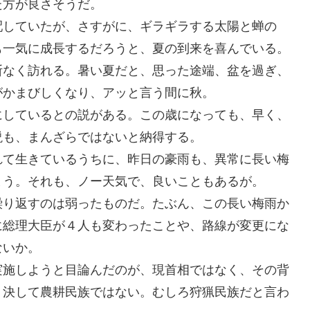
た方が良さそうだ。
配していたが、さすがに、ギラギラする太陽と蝉の
も一気に成長するだろうと、夏の到来を喜んでいる。
断なく訪れる。暑い夏だと、思った途端、盆を過ぎ、
がかまびしくなり、アッと言う間に秋。
にしているとの説がある。この歳になっても、早く、
説も、まんざらではないと納得する。
れて生きているうちに、昨日の豪雨も、異常に長い梅
まう。それも、ノー天気で、良いこともあるが。
繰り返すのは弱ったものだ。たぶん、この長い梅雨か
に総理大臣が４人も変わったことや、路線が変更にな
ないか。
実施しようと目論んだのが、現首相ではなく、その背
、決して農耕民族ではない。むしろ狩猟民族だと言わ