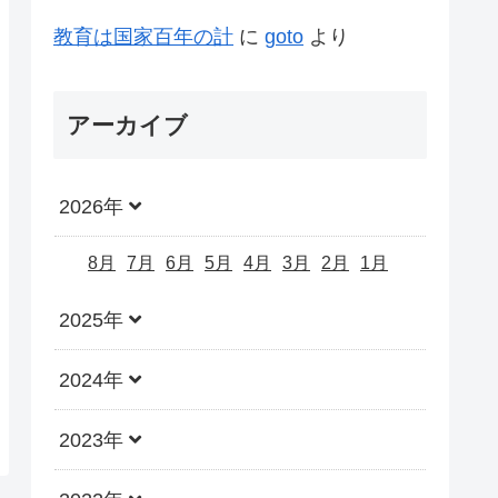
教育は国家百年の計
に
goto
より
アーカイブ
2026年
8月
7月
6月
5月
4月
3月
2月
1月
2025年
2024年
2023年