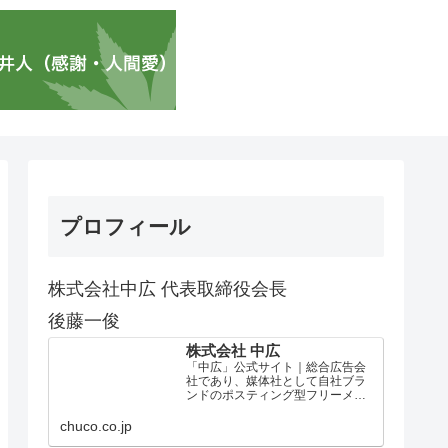
プロフィール
株式会社中広 代表取締役会長
後藤一俊
株式会社 中広
「中広」公式サイト｜総合広告会
社であり、媒体社として自社ブラ
ンドのポスティング型フリーメデ
ィア、ハッピーメディア®『地域み
っちゃく生活情報誌®』を全国で
chuco.co.jp
1100万部以上展開しています。