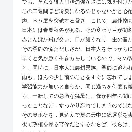
でも、そんな役人用語の強かさには気を付け
この二週間ほど冷夏になるのじゃないかと心
声。３５度を突破する暑さ。これで、農作物
日本には春夏秋冬がある。その変わり目が間
赤とんぼが飛び交い、日が短くなり、虫の音
その季節の慌ただしさが、日本人をせっかち
早くと気が急く生き方をしているので、その
と、同時に、日本人は農耕民族。季節に追わ
雨も、ほんの少し前のことをすぐに忘れてし
学習能力が無いと言うか、同じ過ちを何度も
ら、一転しての急激な猛暑に、僅か四年の間
ったことなど、すっかり忘れてしまうのでは
その夏ボケを，見込んで夏の最中に総選挙を
後で政権を操る官僚だとするならば、彼らは