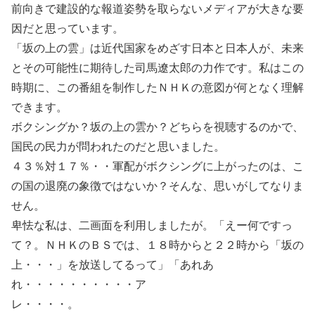
前向きで建設的な報道姿勢を取らないメディアが大きな要
因だと思っています。
「坂の上の雲」は近代国家をめざす日本と日本人が、未来
とその可能性に期待した司馬遼太郎の力作です。私はこの
時期に、この番組を制作したＮＨＫの意図が何となく理解
できます。
ボクシングか？坂の上の雲か？どちらを視聴するのかで、
国民の民力が問われたのだと思いました。
４３％対１７％・・軍配がボクシングに上がったのは、こ
の国の退廃の象徴ではないか？そんな、思いがしてなりま
せん。
卑怯な私は、二画面を利用しましたが。「えー何ですっ
て？。ＮＨＫのＢＳでは、１８時からと２２時から「坂の
上・・・」を放送してるって」「あれあ
れ・・・・・・・・・・ア
レ・・・・。