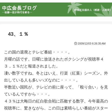
43、１％
2009/12/03 6:26:35 AM
この国の退廃とテレビ番組・・・・。
月曜の話です。日曜に放送されたボクシングが視聴率４
３，１％だと報道されました。
凄い数字ですね。冬とはいえ、行楽（紅葉）シーズン。外
出している人も多いハズなのに・・・・。
半数近い国民が、テレビの前に座って、「殴り合い」を見
ているんですから・・・。
４３％は大晦日の紅白歌合戦に匹敵する数字。今年最高の
視聴率に、驚きながら、この日は素晴らしい番組がスター