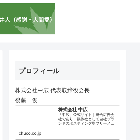
プロフィール
株式会社中広 代表取締役会長
後藤一俊
株式会社 中広
「中広」公式サイト｜総合広告会
社であり、媒体社として自社ブラ
ンドのポスティング型フリーメデ
ィア、ハッピーメディア®『地域み
っちゃく生活情報誌®』を全国で
chuco.co.jp
1100万部以上展開しています。