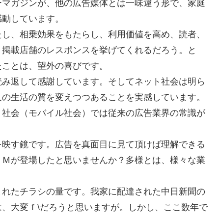
ーマガジンが、他の広告媒体とは一味違う形で、家庭
感動しています。
たし、相乗効果をもたらし、利用価値を高め、読者、
。掲載店舗のレスポンスを挙げてくれるだろう。と
たことは、望外の喜びです。
読み返して感謝しています。そしてネット社会は明ら
人の生活の質を変えつつあることを実感しています。
ト社会（モバイル社会）では従来の広告業界の常識が
。
を映す鏡です。広告を真面目に見て頂けば理解できる
ＣＭが登場したと思いませんか？多様とは、様々な業
まれたチラシの量です。我家に配達された中日新聞の
、大変ｆ\だろうと思いますが。しかし、ここ数年で