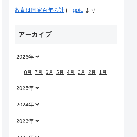
教育は国家百年の計
に
goto
より
アーカイブ
2026年
8月
7月
6月
5月
4月
3月
2月
1月
2025年
2024年
2023年